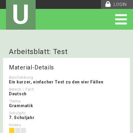
U
LOGIN
Arbeitsblatt: Test
Material-Details
Beschreibung
Ein kurzer, einfacher Test zu den vier Fällen
Bereich / Fach
Deutsch
Thema
Grammatik
Schuljahr
7. Schuljahr
Niveau