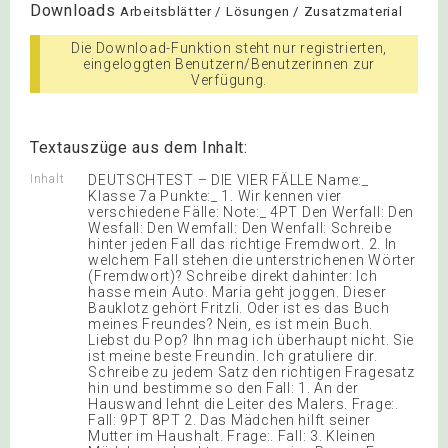
Downloads
Arbeitsblätter / Lösungen / Zusatzmaterial
Die Download-Funktion steht nur registrierten,
eingeloggten Benutzern/Benutzerinnen zur
Verfügung.
Textauszüge aus dem Inhalt:
Inhalt
DEUTSCHTEST – DIE VIER FÄLLE Name:_
Klasse 7a Punkte:_ 1. Wir kennen vier
verschiedene Fälle: Note:_ 4PT Den Werfall: Den
Wesfall: Den Wemfall: Den Wenfall: Schreibe
hinter jeden Fall das richtige Fremdwort. 2. In
welchem Fall stehen die unterstrichenen Wörter
(Fremdwort)? Schreibe direkt dahinter: Ich
hasse mein Auto. Maria geht joggen. Dieser
Bauklotz gehört Fritzli. Oder ist es das Buch
meines Freundes? Nein, es ist mein Buch.
Liebst du Pop? Ihn mag ich überhaupt nicht. Sie
ist meine beste Freundin. Ich gratuliere dir.
Schreibe zu jedem Satz den richtigen Fragesatz
hin und bestimme so den Fall: 1. An der
Hauswand lehnt die Leiter des Malers. Frage:.
Fall: 9PT 8PT 2. Das Mädchen hilft seiner
Mutter im Haushalt. Frage:. Fall: 3. Kleinen