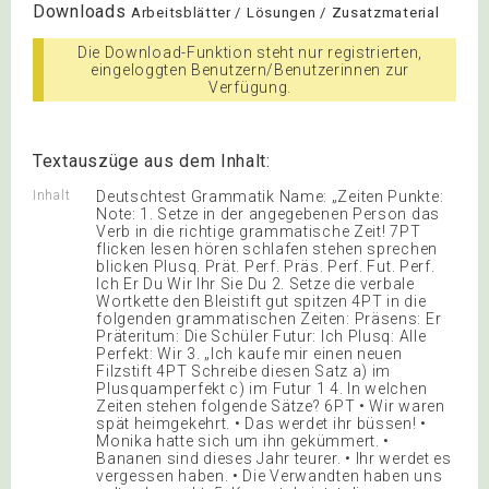
Downloads
Arbeitsblätter / Lösungen / Zusatzmaterial
Die Download-Funktion steht nur registrierten,
eingeloggten Benutzern/Benutzerinnen zur
Verfügung.
Textauszüge aus dem Inhalt:
Inhalt
Deutschtest Grammatik Name: „Zeiten Punkte:
Note: 1. Setze in der angegebenen Person das
Verb in die richtige grammatische Zeit! 7PT
flicken lesen hören schlafen stehen sprechen
blicken Plusq. Prät. Perf. Präs. Perf. Fut. Perf.
Ich Er Du Wir Ihr Sie Du 2. Setze die verbale
Wortkette den Bleistift gut spitzen 4PT in die
folgenden grammatischen Zeiten: Präsens: Er
Präteritum: Die Schüler Futur: Ich Plusq: Alle
Perfekt: Wir 3. „Ich kaufe mir einen neuen
Filzstift 4PT Schreibe diesen Satz a) im
Plusquamperfekt c) im Futur 1 4. In welchen
Zeiten stehen folgende Sätze? 6PT • Wir waren
spät heimgekehrt. • Das werdet ihr büssen! •
Monika hatte sich um ihn gekümmert. •
Bananen sind dieses Jahr teurer. • Ihr werdet es
vergessen haben. • Die Verwandten haben uns