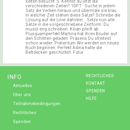
selten besucht. 5. Kennst du jetzt die
verschiedenen Zeiten? 10PT · Suche in jedem
Satz die Verben heraus und übermale sie blau. ·
In welcher Zeit stehen diese Sätze? Schreibe die
Lösung auf die Linie dahinter. · Setze nun alle
Sätze in die vorgeschriebene Zeitform. Du
musst eng schreiben. Kilian pfeift ab.
Plusquamperfekt Martina hat ihren Bruder auf
den Schlitten geladen. Präsens Du streitest
schon wieder. Präteritum Wir werden ein neues
Buch beginnen. Perfekt Adina hatte die
Bettdecken geschüttelt. Futur
INFO
RECHTLICHES
KONTAKT
Aktuelles
SPENDEN
Über uns
HILFE
Teilnahmebedingungen
Rechtliches
Spenden