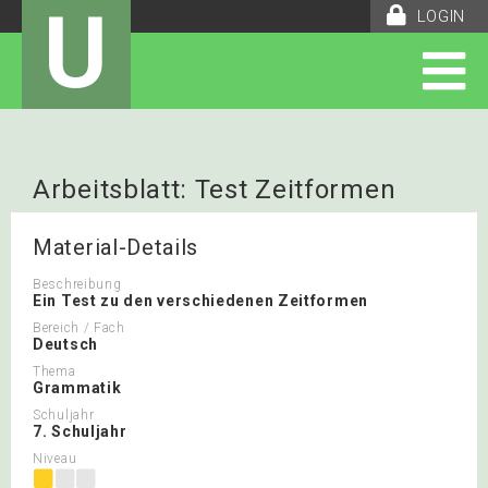
U
LOGIN
Arbeitsblatt: Test Zeitformen
Material-Details
Beschreibung
Ein Test zu den verschiedenen Zeitformen
Bereich / Fach
Deutsch
Thema
Grammatik
Schuljahr
7. Schuljahr
Niveau