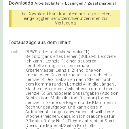
Downloads
Arbeitsblätter / Lösungen / Zusatzmaterial
Die Download-Funktion steht nur registrierten,
eingeloggten Benutzern/Benutzerinnen zur
Verfügung.
Textauszüge aus dem Inhalt:
Inhalt
PPWStarterpack Mathematik (1)
Selbstorgansiertes Lernen (SOL) Mt. Lernziele:
Ich kann . Lernziel 1: einen sauberen
Lernhefteintrag erstellen gemäss
Kriterienraster. Lernziel 2: endliche von
unendlichen Dezimalbrüchen unterschieden.
Lernziel 3: Dezimalzahlen nach Stellen nach
dem Komma runden Lernziel 4: in die Längen-,
Flächen-, Volumen- Zeiteinheiten umrechnen
Lernziel 5: Grundoperationsaufgaben (Addition,
Subtraktion, Multiplikation, Division) lösen
Lernziel 6: kenne die Regeln fü die Klammen in
Rechnungsaufgaben und kann diese in
Aufgabenstellungen anwenden. Ich will diese
Woche erreichen, dass ich Ich brauche dafür
Pflichtaufträge Nr. 1. Thema Jahrestest Start
Oberstufe Material/Seiten Kontrolle