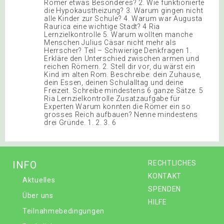
Römer etwas Besonderes? 2. Wie funktionierte
die Hypokaustheizung? 3. Warum gingen nicht
alle Kinder zur Schule? 4. Warum war Augusta
Raurica eine wichtige Stadt? 4 Ria
Lernzielkontrolle 5. Warum wollten manche
Menschen Julius Cäsar nicht mehr als
Herrscher? Teil – Schwierige Denkfragen 1.
Erkläre den Unterschied zwischen armen und
reichen Römern. 2. Stell dir vor, du wärst ein
Kind im alten Rom. Beschreibe: dein Zuhause,
dein Essen, deinen Schulalltag und deine
Freizeit. Schreibe mindestens 6 ganze Sätze. 5
Ria Lernzielkontrolle Zusatzaufgabe für
Experten Warum konnten die Römer ein so
grosses Reich aufbauen? Nenne mindestens
drei Gründe. 1. 2. 3. 6
INFO
RECHTLICHES
KONTAKT
Aktuelles
SPENDEN
Über uns
HILFE
Teilnahmebedingungen