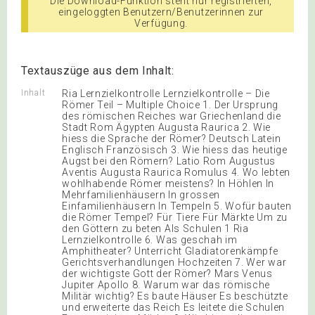
Die Download-Funktion steht nur registrierten,
eingeloggten Benutzern/Benutzerinnen zur
Verfügung.
Textauszüge aus dem Inhalt:
Inhalt
Ria Lernzielkontrolle Lernzielkontrolle – Die
Römer Teil – Multiple Choice 1. Der Ursprung
des römischen Reiches war Griechenland die
Stadt Rom Ägypten Augusta Raurica 2. Wie
hiess die Sprache der Römer? Deutsch Latein
Englisch Französisch 3. Wie hiess das heutige
Augst bei den Römern? Latio Rom Augustus
Aventis Augusta Raurica Romulus 4. Wo lebten
wohlhabende Römer meistens? In Höhlen In
Mehrfamilienhäusern In grossen
Einfamilienhäusern In Tempeln 5. Wofür bauten
die Römer Tempel? Für Tiere Für Märkte Um zu
den Göttern zu beten Als Schulen 1 Ria
Lernzielkontrolle 6. Was geschah im
Amphitheater? Unterricht Gladiatorenkämpfe
Gerichtsverhandlungen Hochzeiten 7. Wer war
der wichtigste Gott der Römer? Mars Venus
Jupiter Apollo 8. Warum war das römische
Militär wichtig? Es baute Häuser Es beschützte
und erweiterte das Reich Es leitete die Schulen