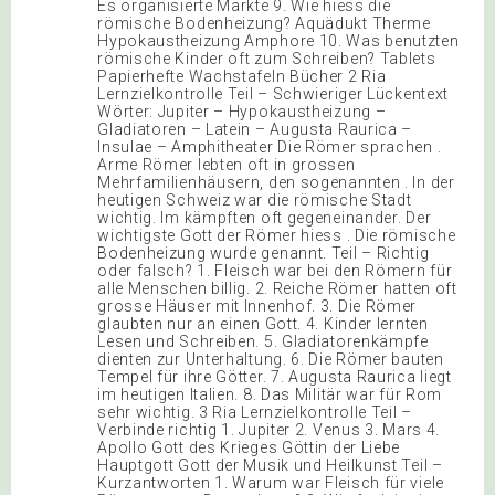
Es organisierte Märkte 9. Wie hiess die
römische Bodenheizung? Aquädukt Therme
Hypokaustheizung Amphore 10. Was benutzten
römische Kinder oft zum Schreiben? Tablets
Papierhefte Wachstafeln Bücher 2 Ria
Lernzielkontrolle Teil – Schwieriger Lückentext
Wörter: Jupiter – Hypokaustheizung –
Gladiatoren – Latein – Augusta Raurica –
Insulae – Amphitheater Die Römer sprachen .
Arme Römer lebten oft in grossen
Mehrfamilienhäusern, den sogenannten . In der
heutigen Schweiz war die römische Stadt
wichtig. Im kämpften oft gegeneinander. Der
wichtigste Gott der Römer hiess . Die römische
Bodenheizung wurde genannt. Teil – Richtig
oder falsch? 1. Fleisch war bei den Römern für
alle Menschen billig. 2. Reiche Römer hatten oft
grosse Häuser mit Innenhof. 3. Die Römer
glaubten nur an einen Gott. 4. Kinder lernten
Lesen und Schreiben. 5. Gladiatorenkämpfe
dienten zur Unterhaltung. 6. Die Römer bauten
Tempel für ihre Götter. 7. Augusta Raurica liegt
im heutigen Italien. 8. Das Militär war für Rom
sehr wichtig. 3 Ria Lernzielkontrolle Teil –
Verbinde richtig 1. Jupiter 2. Venus 3. Mars 4.
Apollo Gott des Krieges Göttin der Liebe
Hauptgott Gott der Musik und Heilkunst Teil –
Kurzantworten 1. Warum war Fleisch für viele