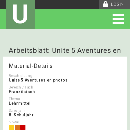
U
LOGIN
Arbeitsblatt: Unite 5 Aventures en
photos
Material-Details
Beschreibung
Unite 5 Aventures en photos
Bereich / Fach
Französisch
Thema
Lehrmittel
Schuljahr
8. Schuljahr
Niveau