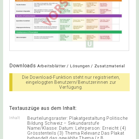
Downloads
Arbeitsblätter / Lösungen / Zusatzmaterial
Die Download-Funktion steht nur registrierten,
eingeloggten Benutzern/Benutzerinnen zur
Verfügung.
Textauszüge aus dem Inhalt:
Inhalt
Beurteilungsraster: Plakatgestaltung Politische
Bildung Schweiz – Sekundarstufe
Name/Klasse: Datum: Lehrperson: Erreicht (4)
Grösstenteils (3) Thema Relevanz Das Plakat
behandelt das gewählte Thema (z.B.