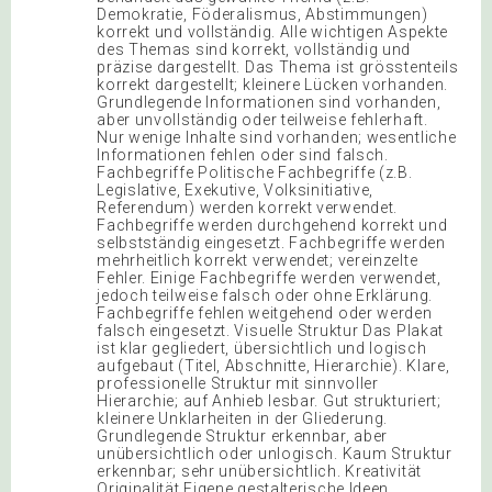
Demokratie, Föderalismus, Abstimmungen)
korrekt und vollständig. Alle wichtigen Aspekte
des Themas sind korrekt, vollständig und
präzise dargestellt. Das Thema ist grösstenteils
korrekt dargestellt; kleinere Lücken vorhanden.
Grundlegende Informationen sind vorhanden,
aber unvollständig oder teilweise fehlerhaft.
Nur wenige Inhalte sind vorhanden; wesentliche
Informationen fehlen oder sind falsch.
Fachbegriffe Politische Fachbegriffe (z.B.
Legislative, Exekutive, Volksinitiative,
Referendum) werden korrekt verwendet.
Fachbegriffe werden durchgehend korrekt und
selbstständig eingesetzt. Fachbegriffe werden
mehrheitlich korrekt verwendet; vereinzelte
Fehler. Einige Fachbegriffe werden verwendet,
jedoch teilweise falsch oder ohne Erklärung.
Fachbegriffe fehlen weitgehend oder werden
falsch eingesetzt. Visuelle Struktur Das Plakat
ist klar gegliedert, übersichtlich und logisch
aufgebaut (Titel, Abschnitte, Hierarchie). Klare,
professionelle Struktur mit sinnvoller
Hierarchie; auf Anhieb lesbar. Gut strukturiert;
kleinere Unklarheiten in der Gliederung.
Grundlegende Struktur erkennbar, aber
unübersichtlich oder unlogisch. Kaum Struktur
erkennbar; sehr unübersichtlich. Kreativität
Originalität Eigene gestalterische Ideen,