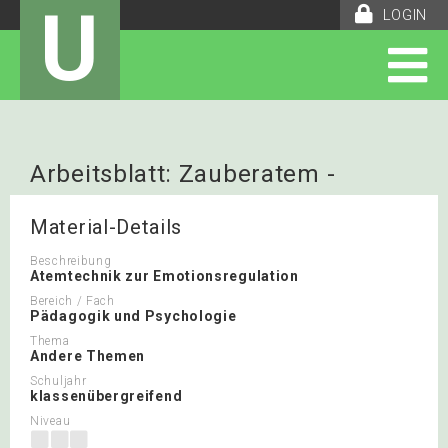
U
LOGIN
Arbeitsblatt: Zauberatem -
Achtsamkeit
Material-Details
Beschreibung
Atemtechnik zur Emotionsregulation
Bereich / Fach
Pädagogik und Psychologie
Thema
Andere Themen
Schuljahr
klassenübergreifend
Niveau