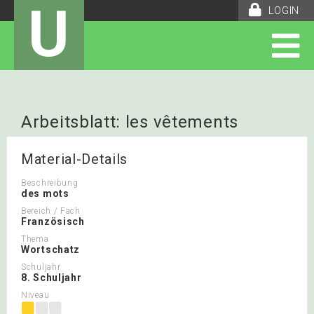
U
LOGIN
Arbeitsblatt: les vêtements
Material-Details
Beschreibung
des mots
Bereich / Fach
Französisch
Thema
Wortschatz
Schuljahr
8. Schuljahr
Niveau