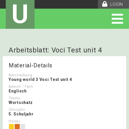
U
LOGIN
Arbeitsblatt: Voci Test unit 4
Material-Details
Beschreibung
Young world 3 Voci Test unit 4
Bereich / Fach
Englisch
Thema
Wortschatz
Schuljahr
5. Schuljahr
Niveau