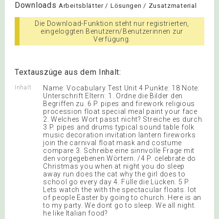
Downloads
Arbeitsblätter / Lösungen / Zusatzmaterial
Die Download-Funktion steht nur registrierten,
eingeloggten Benutzern/Benutzerinnen zur
Verfügung.
Textauszüge aus dem Inhalt:
Inhalt
Name: Vocabulary Test Unit 4 Punkte: 18 Note:
Unterschrift Eltern: 1. Ordne die Bilder den
Begriffen zu. 6 P. pipes and firework religious
procession float special meal paint your face
2. Welches Wort passt nicht? Streiche es durch.
3 P. pipes and drums typical sound table folk
music decoration invitation lantern fireworks
join the carnival float mask and costume
compare 3. Schreibe eine sinnvolle Frage mit
den vorgegebenen Wörtern. /4 P. celebrate do
Christmas you when at night you do sleep
away run does the cat why the girl does to
school go every day 4. Fülle die Lücken. 5 P.
Lets watch the with the spectacular floats. lot
of people Easter by going to church. Here is an
to my party. We dont go to sleep. We all night.
he like Italian food?