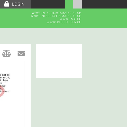
LOGIN
WWW.UNTERRICHTSMATERIAL.CH
WWW.UNTERRICHTS-MATERIAL.CH
WWW.UMAT.CH
WWW.SCHULBILDER.CH