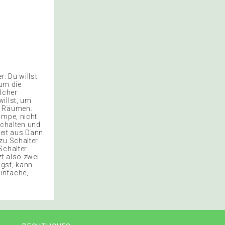
. Du willst
 um die
lcher
illst, um
n Räumen.
ampe, nicht
nschalten und
Zeit aus Dann
zu Schalter
Schalter
t also zwei
agst, kann
infache,