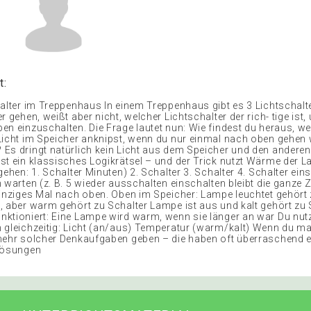
t:
alter im Treppenhaus In einem Treppenhaus gibt es 3 Lichtschalter
r gehen, weißt aber nicht, welcher Lichtschalter der rich- tige ist,
en einzuschalten. Die Frage lautet nun: Wie findest du heraus, we
Licht im Speicher anknipst, wenn du nur einmal nach oben gehen w
Es dringt natürlich kein Licht aus dem Speicher und den andere
st ein klassisches Logikrätsel – und der Trick nutzt Wärme der L
gehen: 1. Schalter Minuten) 2. Schalter 3. Schalter 4. Schalter ei
 warten (z. B. 5 wieder ausschalten einschalten bleibt die ganze 
einziges Mal nach oben. Oben im Speicher: Lampe leuchtet gehört 
, aber warm gehört zu Schalter Lampe ist aus und kalt gehört zu 
ktioniert: Eine Lampe wird warm, wenn sie länger an war Du nutz
 gleichzeitig: Licht (an/aus) Temperatur (warm/kalt) Wenn du m
mehr solcher Denkaufgaben geben – die haben oft überraschend e
Lösungen