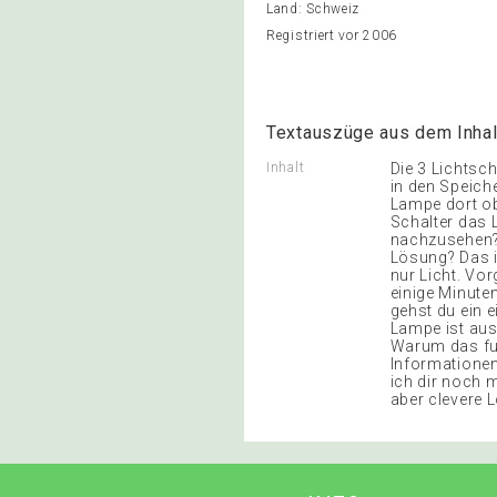
Land: Schweiz
Registriert vor 2006
Textauszüge aus dem Inhal
Inhalt
Die 3 Lichtsch
in den Speiche
Lampe dort ob
Schalter das 
nachzusehen? 
Lösung? Das i
nur Licht. Vor
einige Minuten
gehst du ein 
Lampe ist aus
Warum das fun
Informationen
ich dir noch 
aber clevere 