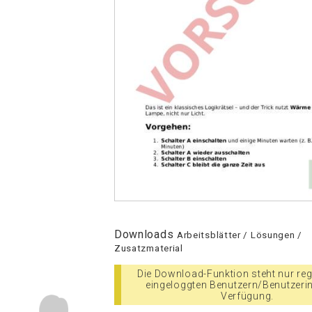
Downloads
Arbeitsblätter / Lösungen /
Zusatzmaterial
Die Download-Funktion steht nur regi
eingeloggten Benutzern/Benutzeri
Verfügung.