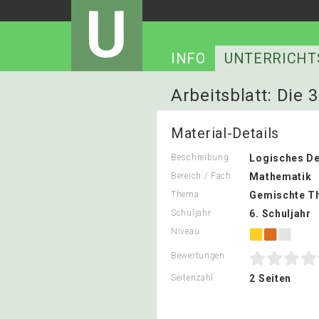
U
INFO
UNTERRICHT
Arbeitsblatt: Die 
Material-Details
Beschreibung
Logisches D
Bereich / Fach
Mathematik
Thema
Gemischte T
Schuljahr
6. Schuljahr
Niveau
Bewertungen
Seitenzahl
2 Seiten