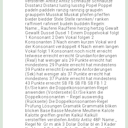
versteifen Antlitz Antliz Schnauze Schnautze
Disstanz Distanz lustig lusstig Popel Poppel
padeln paddeln ranzig rannzig graupeln
grauppeln Musskat Muskat pfeifen pfeiffen
bieder biedder Stele Stelle rannken/ ranken
raffiniert rafiniert budeln buddeln Regeln:
Name:_ Rauferei Raufferei herzig hertzig Gewalt
Gewallt Dussel Dusel 1 Einem Doppelvokal folgt
1 Konsonant 2 Dem Vokal folgen 2
Konsonanten 3 Nach einem kurzen Vokal wird
der Konsonant verdoppelt 4 Nach einem langen
Vokal folgt 1 Konsonant noch nicht erreicht
teilweise erreicht erreicht Grundanforderungen
(Real) hat weniger als 29 Punkte erreicht hat
mindestens 29 Punkte erreicht hat mindestens
39 Punkte erreicht Erweiterte Anforderungen
(Sek) hat weniger als 37 Punkte erreicht hat
mindestens 37 Punkte erreicht hat mindestens
43 Punkte erreicht SB FB SB FB SB FB 1 2
Er/Sie kann die Doppelkonsonanten-Regel
anwenden (Vorderseite) Er/Sie kann die
Doppelkonsonanten – Regel auswendig.
(Rückseite) Die Doppelkonsonanten-Regel
Prüfung Lösungen Gramatik Grammatik bliken
blicken Base Basse Meuterei Meutterei Kalote
Kalotte greiffen greifen Kalkül Kalküll
versteiffen versteifen Antlitz Antliz 48P. Name:_
Regel Nr. Gr m atik 3 Dolar Dollar bl en 3 Kader