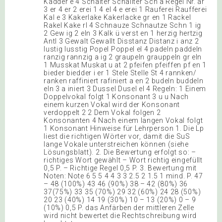
Kadder e 4 Schalter Schallter Sch a Regel Nr. ar
3 er 4 er 2 erei 1 4 el 4 e erei 1 Rauferei Raufferei
Kal e 3 Kakerlake Kakerlacke gr en 1 Rackel
Rakel Kake rl 4 Schnauze Schnautze Schn 1 ig
2 Gew ig 2 eln 3 Kalk ü verst en 1 herzig hertzig
Antl 3 Gewalt Gewallt Disstanz Distanz i anz 2
lustig lusstig Popel Poppel el 4 padeln paddeln
ranzig rannzig a ig 2 graupeln grauppeln gr eln
1 Musskat Muskat u at 2 pfeifen pfeiffen pf en 1
bieder biedder i er 1 Stele Stelle St 4 rannken/
ranken raffiniert rafiniert a en 2 budeln buddeln
eln 3 a iniert 3 Dussel Dusel el 4 Regeln: 1 Einem
Doppelvokal folgt 1 Konsonant 3 u u Nach
einem kurzen Vokal wird der Konsonant
verdoppelt 2 2 Dem Vokal folgen 2
Konsonanten 4 Nach einem langen Vokal folgt
1 Konsonant Hinweise für Lehrperson 1. Die Lp
liest die richtigen Wörter vor, damit die SuS
lange Vokale unterstreichen können (siehe
Lösungsblatt). 2. Die Bewertung erfolgt so: –
richtiges Wort gewählt – Wort richtig eingefüllt
0,5 P. – Richtige Regel 0,5 P. 3. Bewertung mit
Noten: Note 6 5 5 4 4 3 3 2.5 2 1.5 1 mind. P. 47
– 48 (100%) 43 46 (90%) 38 – 42 (80%) 36
37(75%) 33 35 (70%) 29 32 (60%) 24 28 (50%)
20 23 (40%) 14 19 (30%) 10 – 13 (20%) 0 – 9
(10%) 0,5 P. das Anfärben der mittleren Zelle
wird nicht bewertet die Rechtschreibung wird