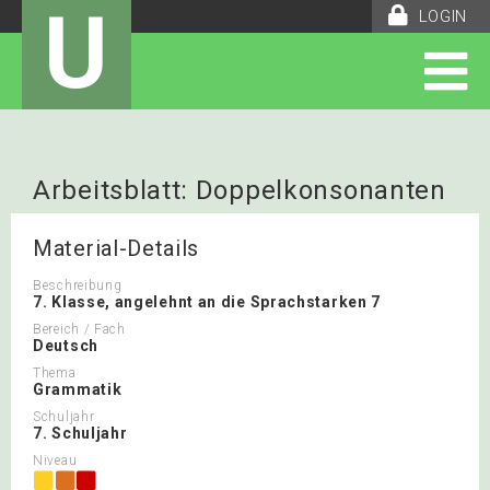
U
LOGIN
Arbeitsblatt: Doppelkonsonanten
Regel Lernkontrolle
Material-Details
Beschreibung
7. Klasse, angelehnt an die Sprachstarken 7
Bereich / Fach
Deutsch
Thema
Grammatik
Schuljahr
7. Schuljahr
Niveau