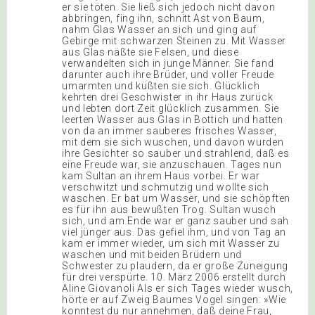
er sie töten. Sie ließ sich jedoch nicht davon
abbringen, fing ihn, schnitt Ast von Baum,
nahm Glas Wasser an sich und ging auf
Gebirge mit schwarzen Steinen zu. Mit Wasser
aus Glas näßte sie Felsen, und diese
verwandelten sich in junge Männer. Sie fand
darunter auch ihre Brüder, und voller Freude
umarmten und küßten sie sich. Glücklich
kehrten drei Geschwister in ihr Haus zurück
und lebten dort Zeit glücklich zusammen. Sie
leerten Wasser aus Glas in Bottich und hatten
von da an immer sauberes frisches Wasser,
mit dem sie sich wuschen, und davon wurden
ihre Gesichter so sauber und strahlend, daß es
eine Freude war, sie anzuschauen. Tages nun
kam Sultan an ihrem Haus vorbei. Er war
verschwitzt und schmutzig und wollte sich
waschen. Er bat um Wasser, und sie schöpften
es für ihn aus bewußten Trog. Sultan wusch
sich, und am Ende war er ganz sauber und sah
viel jünger aus. Das gefiel ihm, und von Tag an
kam er immer wieder, um sich mit Wasser zu
waschen und mit beiden Brüdern und
Schwester zu plaudern, da er große Zuneigung
für drei verspürte. 10. März 2006 erstellt durch
Aline Giovanoli Als er sich Tages wieder wusch,
hörte er auf Zweig Baumes Vogel singen: »Wie
konntest du nur annehmen, daß deine Frau,