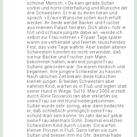
schöner Mensch. « Da kam gerade Sultan
vorbei und hörte Unterhaltung und Wünsche der
drei Schwestern. Er trat zu ihnen heran und
sprach: » E/eure Wünsche sollen euch erfüllt
werden. Ihr beide werdet Bäcker und Fischer
aus meinem Palast heiraten. Dich aber«, fuhr er
fort und schaute jüngste dabei an, »werde ich
selbst zur Frau nehmen.« P/paar Tage später
waren sie verheiratet und feierten rauschendes
Fest, das viele Tage währte. Aber beiden älteren
Schwestern konnten es nicht verwinden, daß
sie nur Bäcker und Fischer zum Mann
bekommen hatten, während jüngste Frau
Sultans geworden war. Sie waren neidisch und
begannen, ihre jüngere Schwester zu hassen.
Nach üblichen Zeit bekam diese hübschen
kleinen jungen. B/beiden Schwestern aber
nahmen Kind, warfen es in Fluß und legten statt
seiner Hund in Wiege. Sul10. März 2006 erstellt
durch Aline Giovanoli tan aber erklärten sie,
seine Frau sei mit Hund niedergekommen.
Sultan wurde sehr zornig, aber dann bedachte
er, daß schließlich unmöglich seine Frau
schuld dran sein könne. Im Jahr darauf gebar
seine Frau abermals Sohn. Diesmal ersetzten
Schwestern Kind durch Löwen. Sie warfen
kleinen Prinzen in Fluß. Dann liefen sie zum
Sultan und bliesen ihm ins Ohr, diesmal habe