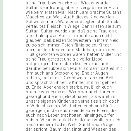
seine Frau Löwen geboren. Wieder wurde
Sultan sehr traurig, aber er vergab seiner Frau
wie beim ersten Mal. Nach Jahr brachte Sultana
Mädchen zur Welt. Auch dieses Kind warfen
Schwestern ins Wasser und legten statt Stück
verfaultes Fleisch in Wiege. Dann liefen sie zum
Sultan. Sultan wurde klar, daß seine Frau an all
unschuldig war. Aber er mochte auch nicht
glauben, daß beiden Schwestern in ihrem Neid
zu so schlimmen Taten fähig seien. Kinder
aber, beiden Jungen und Mädchen, die in den
Fluß geworfen worden waren, hatten Müller und
seine Frau gerettet und sie voller Liebe
aufgezogen. Dann starb Müllersfrau, und
darüber betrübte sich Müller so sehr, daß es mit
ihm auch ans Sterben ging. Ehe er Augen
schloß, rief er drei Geschwister an sein Bett
und sprach zu ihnen: » Kinder, mit mir geht es
zu Ende. Aber ehe ich sterbe, muß ich euch
noch etwas erklären. Wenn wir auch für euch
gesorgt und euch geliebt haben, als wäret ihr
unsere eigenen Kinder, so verhält es sich doch
in Wirklichkeit so: Wir haben euch aus Fluß
geborgen, in den euch Feinde eurer Eltern, die
euch nach Leben trachteten, hineingeworfen
haben. Wenn ihr glücklich bleiben wollt, so zieht
nach meinem Tod in Welt. Sucht nach Vogel,
der spricht, Baum, der singt und Wasser, das