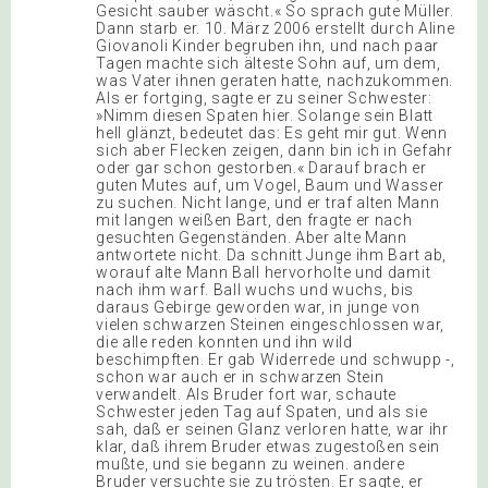
Gesicht sauber wäscht.« So sprach gute Müller.
Dann starb er. 10. März 2006 erstellt durch Aline
Giovanoli Kinder begruben ihn, und nach paar
Tagen machte sich älteste Sohn auf, um dem,
was Vater ihnen geraten hatte, nachzukommen.
Als er fortging, sagte er zu seiner Schwester:
»Nimm diesen Spaten hier. Solange sein Blatt
hell glänzt, bedeutet das: Es geht mir gut. Wenn
sich aber Flecken zeigen, dann bin ich in Gefahr
oder gar schon gestorben.« Darauf brach er
guten Mutes auf, um Vogel, Baum und Wasser
zu suchen. Nicht lange, und er traf alten Mann
mit langen weißen Bart, den fragte er nach
gesuchten Gegenständen. Aber alte Mann
antwortete nicht. Da schnitt Junge ihm Bart ab,
worauf alte Mann Ball hervorholte und damit
nach ihm warf. Ball wuchs und wuchs, bis
daraus Gebirge geworden war, in junge von
vielen schwarzen Steinen eingeschlossen war,
die alle reden konnten und ihn wild
beschimpften. Er gab Widerrede und schwupp -,
schon war auch er in schwarzen Stein
verwandelt. Als Bruder fort war, schaute
Schwester jeden Tag auf Spaten, und als sie
sah, daß er seinen Glanz verloren hatte, war ihr
klar, daß ihrem Bruder etwas zugestoßen sein
mußte, und sie begann zu weinen. andere
Bruder versuchte sie zu trösten. Er sagte, er