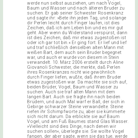
werde nun selbst ausziehen, um nach Vogel,
Baum und Wasser und nach älteren Bruder zu
suchen. Er gab seiner Schwester Rosenkranz
und sagte ihr: »Bete ihn jeden Tag, und solange
dir Perlen leicht durch Finger laufen, ist dies
Zeichen, daß ich am Leben bin und es mir gut
geht. Aber wenn du Widerstand verspürst, dann
ist dies Zeichen, daß mir etwas zugestoßen ist
oder ich gar tot bin.« Er ging fort. Er lief und lief
und traf schließlich denselben alten Mann mit
weißen Bart, dem auch sein Bruder begegnet
war, und auch er wurde von diesem in Stein
verwandelt. 10. März 2006 erstellt durch Aline
Giovanoli Schwester, die merkte, daß Perlen
ihres Rosenkranzes nicht wie gewöhnlich
durch Finger liefen, wußte, daß ihrem Bruder
etwas zugestoßen war. Da machte sie sich auf,
beiden Brüder, Vogel, Baum und Wasser zu
suchen. Auch sie traf alten Mann mit dem
langen Bart. Auch sie fragte ihn nach beiden
Brüdern, und auch Mal warf er Ball, der sich in
Gebirge schwarzer Steine verwandelte. Steine
riefen ihr Schimpfworte zu, aber sie kümmerte
sich nicht darum. Da erblickte sie auf Baum
Vogel, und am Fuß Baumes stand Glas Wasser.
»Vielleicht sind dies Dinge, nach denen wir
suchen sollen«, überlegte sie. Sie wollte Vogel
fangen, der aber sagte, wenn sie das tue, werde