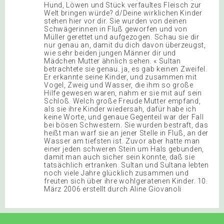
Hund, Löwen und Stück verfaultes Fleisch zur
Welt bringen würde? d/Deine wirklichen Kinder
stehen hier vor dir. Sie wurden von deinen
Schwägerinnen in Fluß geworfen und von
Müller gerettet und aufgezogen. Schau sie dir
nur genau an, damit du dich davon überzeugst,
wie sehr beiden jungen Männer dir und
Mädchen Mutter ähnlich sehen. « Sultan
betrachtete sie genau. ja, es gab keinen Zweifel.
Er erkannte seine Kinder, und zusammen mit
Vogel, Zweig und Wasser, die ihm so große
Hilfe gewesen waren, nahm er sie mit auf sein
Schloß. Welch große Freude Mutter empfand,
als sie ihre Kinder wiedersah, dafür habe ich
keine Worte, und genaue Gegenteil war der Fall
bei bösen Schwestern. Sie wurden bestraft, das
heißt man warf sie an jener Stelle in Fluß, an der
Wasser am tiefsten ist. Zuvor aber hatte man
einer jeden schweren Stein um Hals gebunden,
damit man auch sicher sein konnte, daß sie
tatsächlich ertranken. Sultan und Sultana lebten
noch viele Jahre glücklich zusammen und
freuten sich über ihre wohlgeratenen Kinder. 10.
März 2006 erstellt durch Aline Giovanoli