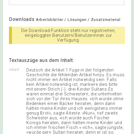
Downloads
Arbeitsblätter / Lösungen / Zusatzmaterial
Die Download-Funktion steht nur registrierten,
eingeloggten Benutzern/Benutzerinnen zur
Verfügung.
Textauszüge aus dem Inhalt:
Inhalt
Deutsch die Artikel 1 Füge in der folgenden
Geschichte die fehlenden Artikel hinzu. Es muss
nicht immer ein Artikel notwendig sein. Falls
kein Artikel notwendig ist, markiere dies bitte
mit einem Strich (-). drei Kinder Sultans Es
waren einmal drei Schwestern, die unterhielten
sich vor der Tür ihres Hauses. »Ich würde ohne
Bedenken einen Bäcker heiraten, denn dann
hätten meine Kinder und ich wenigstens immer
genug Brot«, sagte Älteste. »Nun«, rief zweite
Schwester aus, »ich würde auch Fischer
Königs heiraten, dann hätten meine Kinder und
ich immer frischen Fisch.« »Ich«, sagte jüngste,
»würde gern Sultan heiraten, denn er ist so