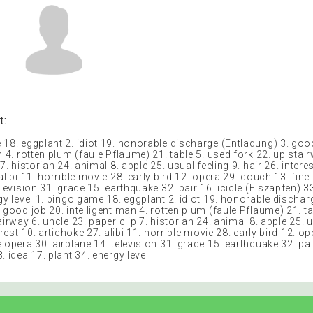
t:
 18. eggplant 2. idiot 19. honorable discharge (Entladung) 3. goo
n 4. rotten plum (faule Pflaume) 21. table 5. used fork 22. up stai
7. historian 24. animal 8. apple 25. usual feeling 9. hair 26. interes
alibi 11. horrible movie 28. early bird 12. opera 29. couch 13. fine
elevision 31. grade 15. earthquake 32. pair 16. icicle (Eiszapfen) 33
gy level 1. bingo game 18. eggplant 2. idiot 19. honorable dischar
 good job 20. intelligent man 4. rotten plum (faule Pflaume) 21. t
airway 6. uncle 23. paper clip 7. historian 24. animal 8. apple 25. 
erest 10. artichoke 27. alibi 11. horrible movie 28. early bird 12. op
 opera 30. airplane 14. television 31. grade 15. earthquake 32. pair
. idea 17. plant 34. energy level