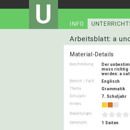
U
INFO
UNTERRICHT
Arbeitsblatt: a un
Material-Details
Beschreibung
Der unbestim
muss richtig
werden: a cat
Bereich / Fach
Englisch
Thema
Grammatik
Schuljahr
7. Schuljahr
Niveau
Bewertungen
Seitenzahl
1 Seiten