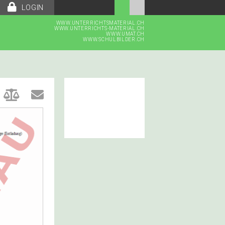
LOGIN
WWW.UNTERRICHTSMATERIAL.CH
WWW.UNTERRICHTS-MATERIAL.CH
WWW.UMAT.CH
WWW.SCHULBILDER.CH