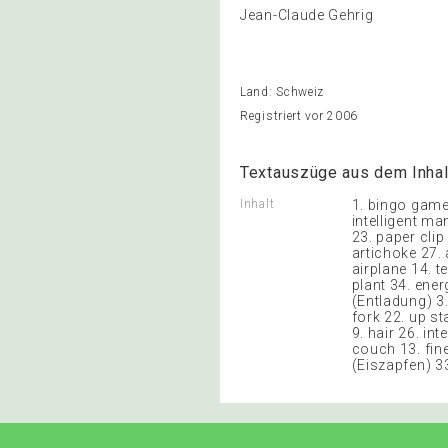
Jean-Claude Gehrig
Land: Schweiz
Registriert vor 2006
Textauszüge aus dem Inhal
Inhalt
1. bingo game
intelligent ma
23. paper clip 
artichoke 27. 
airplane 14. t
plant 34. ener
(Entladung) 3.
fork 22. up st
9. hair 26. int
couch 13. fine
(Eiszapfen) 33