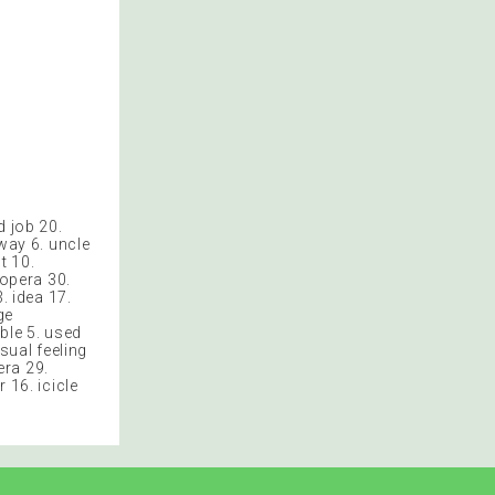
d job 20.
rway 6. uncle
t 10.
 opera 30.
. idea 17.
ge
able 5. used
usual feeling
era 29.
 16. icicle