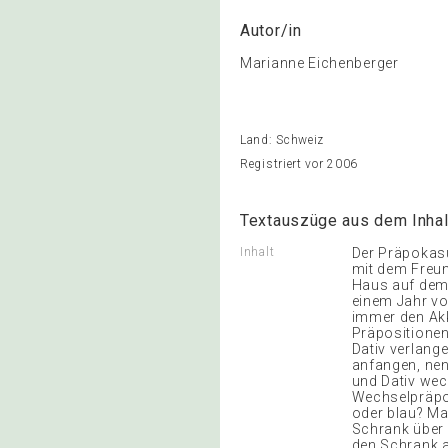
Autor/in
Marianne Eichenberger
Land: Schweiz
Registriert vor 2006
Textauszüge aus dem Inhal
Inhalt
Der Präpokasu
mit dem Freu
Haus auf dem 
einem Jahr vo
immer den Akk
Präpositionen
Dativ verlange
anfangen, nen
und Dativ wec
Wechselpräpos
oder blau? Ma
Schrank über 
den Schrank 