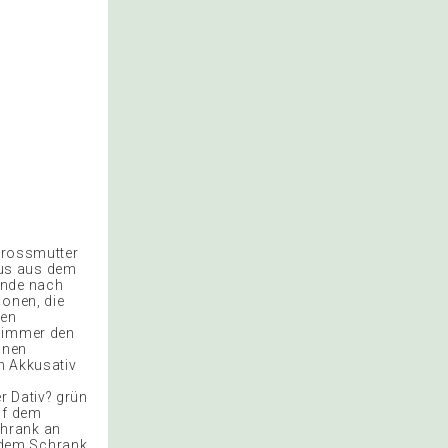
 Grossmutter
aus aus dem
unde nach
ionen, die
sen
e immer den
ionen
n Akkusativ
r Dativ? grün
uf dem
chrank an
 dem Schrank