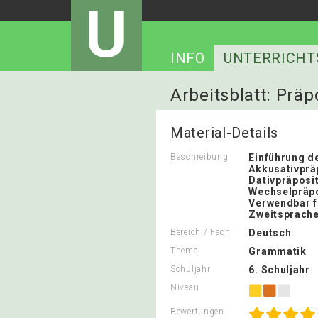
U
INFO
UNTERRICHT
Arbeitsblatt: Prä
Material-Details
Beschreibung
Einführung d
Akkusativprä
Dativpräposi
Wechselpräp
Verwendbar f
Zweitsprach
Bereich / Fach
Deutsch
Thema
Grammatik
Schuljahr
6. Schuljahr
Niveau
Bewertungen