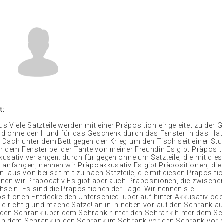
t:
s Viele Satzteile werden mit einer Präposition eingeleitet zu der
nd ohne den Hund für das Geschenk durch das Fenster in das H
Dach unter dem Bett gegen den Krieg um den Tisch seit einer St
r dem Fenster bei der Tante von meiner Freundin Es gibt Präposit
usativ verlangen. durch für gegen ohne um Satzteile, die mit die
 anfangen, nennen wir Präpoakkusativ Es gibt Präpositionen, di
n. aus von bei seit mit zu nach Satzteile, die mit diesen Präposit
nen wir Präpodativ Es gibt aber auch Präpositionen, die zwische
hseln. Es sind die Präpositionen der Lage. Wir nennen sie
itionen Entdecke den Unterschied! über auf hinter Akkusativ ode
le richtig und mache Sätze! an in in neben vor auf den Schrank a
den Schrank über dem Schrank hinter den Schrank hinter dem S
an dem Schrank in den Schrank im Schrank vor den Schrank vor