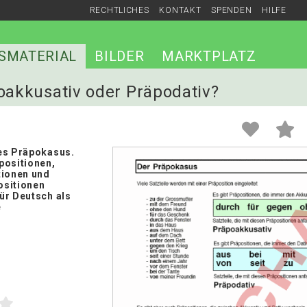
RECHTLICHES
KONTAKT
SPENDEN
HILFE
SMATERIAL
BILDER
MARKTPLATZ
poakkusativ oder Präpodativ?
es Präpokasus.
positionen,
tionen und
ositionen
ür Deutsch als
e