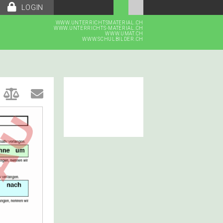
LOGIN
WWW.UNTERRICHTSMATERIAL.CH
WWW.UNTERRICHTS-MATERIAL.CH
WWW.UMAT.CH
WWW.SCHULBILDER.CH