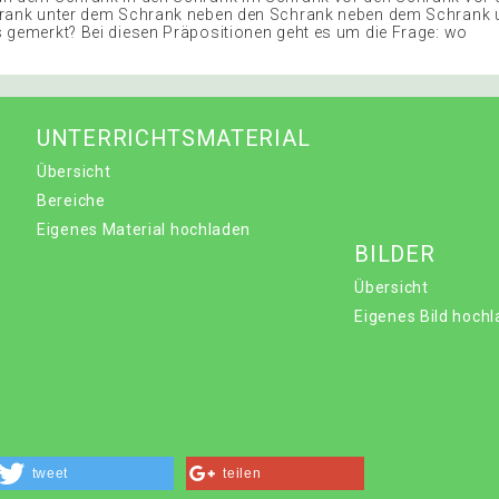
hrank unter dem Schrank neben den Schrank neben dem Schrank 
 gemerkt? Bei diesen Präpositionen geht es um die Frage: wo
UNTERRICHTSMATERIAL
Übersicht
Bereiche
Eigenes Material hochladen
BILDER
Übersicht
Eigenes Bild hoch
tweet
teilen