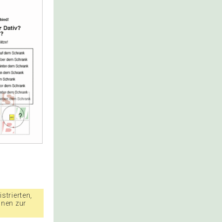
strierten,
nnen zur