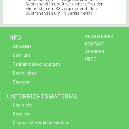
Subtrahenden um 9 verkleinerst? b) den
Minuenden um 33 vergrösserst, den
Subtrahenden um 19 verkleinerst?
INFO
RECHTLICHES
KONTAKT
Aktuelles
SPENDEN
Über uns
HILFE
Teilnahmebedingungen
Rechtliches
Spenden
UNTERRICHTSMATERIAL
Übersicht
Bereiche
Eigenes Material hochladen