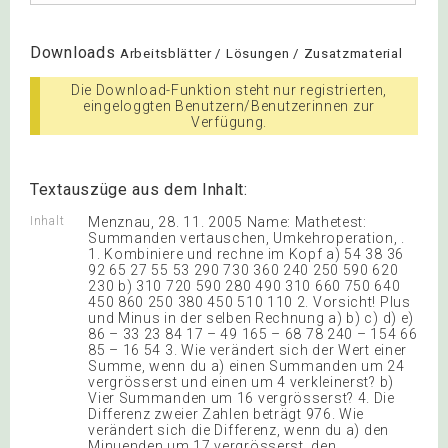
Downloads
Arbeitsblätter / Lösungen / Zusatzmaterial
Die Download-Funktion steht nur registrierten,
eingeloggten Benutzern/Benutzerinnen zur
Verfügung.
Textauszüge aus dem Inhalt:
Inhalt
Menznau, 28. 11. 2005 Name: Mathetest:
Summanden vertauschen, Umkehroperation, .
1. Kombiniere und rechne im Kopf a) 54 38 36
92 65 27 55 53 290 730 360 240 250 590 620
230 b) 310 720 590 280 490 310 660 750 640
450 860 250 380 450 510 110 2. Vorsicht! Plus
und Minus in der selben Rechnung a) b) c) d) e)
86 – 33 23 84 17 – 49 165 – 68 78 240 – 154 66
85 – 16 54 3. Wie verändert sich der Wert einer
Summe, wenn du a) einen Summanden um 24
vergrösserst und einen um 4 verkleinerst? b)
Vier Summanden um 16 vergrösserst? 4. Die
Differenz zweier Zahlen beträgt 976. Wie
verändert sich die Differenz, wenn du a) den
Minuenden um 17 vergrösserst, den