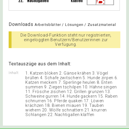
Downloads
Arbeitsblätter / Lösungen / Zusatzmaterial
Die Download-Funktion steht nur registrierten,
eingeloggten Benutzern/Benutzerinnen zur
Verfügung.
Textauszüge aus dem Inhalt:
Inhalt
1. Katzen blöken 2. Gänse krähen 3. Vögel
brüllen 4. Schafe zwitschern 5. Hunde zirpen 6.
Katzen meckern 7. Sperlinge heulen 8. Enten
summen 9. Ziegen tschilpen 10. Hähne singen
11. Frösche zischen 12. Grillen grunzen 13.
Schweine gurren 14. Hunde gackern 15. Raben
schnurren 16. Pferde quaken 17. Löwen
krächzen 18. Bienen miauen 19. Tauben
wiehern 20. Wölfe schnattern 21. knurren
Schlangen 22. Nachtigallen kläffen