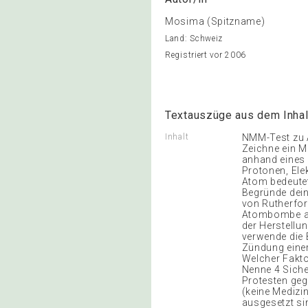
Mosima (Spitzname)
Land: Schweiz
Registriert vor 2006
Textauszüge aus dem Inhal
Inhalt
NMM-Test zu A
Zeichne ein M
anhand eines
Protonen, Ele
Atom bedeutet
Begründe dein
von Rutherfor
Atombombe ab
der Herstellu
verwende die 
Zündung einer
Welcher Fakto
Nenne 4 Siche
Protesten geg
(keine Medizi
ausgesetzt si