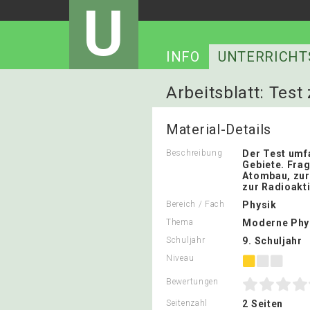
U
INFO
UNTERRICHT
Arbeitsblatt: Te
Material-Details
Beschreibung
Der Test umf
Gebiete. Fra
Atombau, zu
zur Radioakti
Bereich / Fach
Physik
Thema
Moderne Phy
Schuljahr
9. Schuljahr
Niveau
Bewertungen
Seitenzahl
2 Seiten