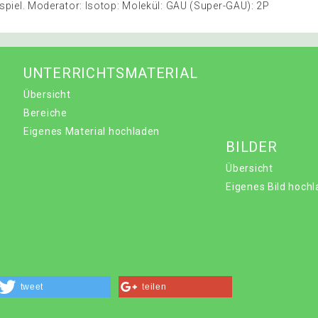
eispiel. Moderator: Isotop: Molekül: GAU (Super-GAU): 2P
UNTERRICHTSMATERIAL
Übersicht
Bereiche
Eigenes Material hochladen
BILDER
Übersicht
Eigenes Bild hoch
tweet
teilen