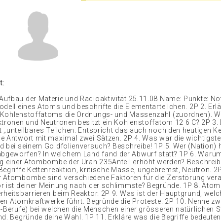
t:
ufbau der Materie und Radioaktivität 25.11.08 Name: Punkte: Not
odell eines Atoms und beschrifte die Elementarteilchen. 2P 2. Erl
 Kohlenstoffatoms die Ordnungs- und Massenzahl (zuordnen). Wi
ktronen und Neutronen besitzt ein Kohlenstoffatom 12 6 C? 2P 3
 „unteilbares Teilchen. Entspricht das auch noch den heutigen K
e Antwort mit maximal zwei Sätzen. 2P 4. Was war die wichtigste
d bei seinem Goldfolienversuch? Beschreibe! 1P 5. Wer (Nation) h
geworfen? In welchem Land fand der Abwurf statt? 1P 6. Waru
ng einer Atombombe der Uran 235Anteil erhöht werden? Beschrei
Begriffe Kettenreaktion, kritische Masse, ungebremst, Neutron. 2P
 Atombombe sind verschiedene Faktoren für die Zerstörung vera
r ist deiner Meinung nach der schlimmste? Begründe. 1P 8. Atom
rheitsbarrieren beim Reaktor. 2P 9. Was ist der Hauptgrund, welc
en Atomkraftwerke führt. Begründe die Proteste. 2P 10. Nenne zw
n-Berufe) bei welchen die Menschen einer grösseren natürlichen 
nd. Begründe deine Wahl. 1P 11. Erkläre was die Begriffe bedeute