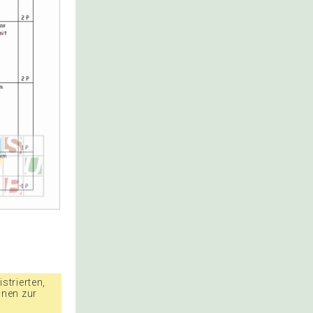
strierten,
nnen zur