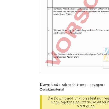
Downloads
Arbeitsblätter / Lösungen /
Zusatzmaterial
Die Download-Funktion steht nur regi
eingeloggten Benutzern/Benutzeri
Verfügung.