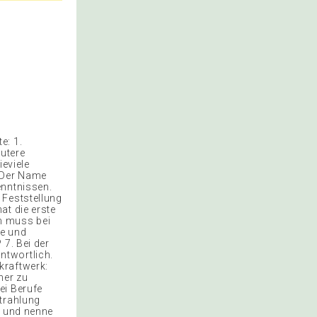
e: 1.
äutere
eviele
. Der Name
enntnissen.
 Feststellung
at die erste
m muss bei
be und
 7. Bei der
ntwortlich.
kraftwerk:
her zu
ei Berufe
Strahlung
n und nenne