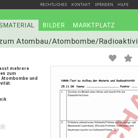
RECHTLICHES
KONTAKT
SPENDEN
HILFE
SMATERIAL
BILDER
MARKTPLATZ
st zum Atombau/Atombombe/Radioaktivi
asst mehrere
gen zum
r Atombombe und
vität.
sik