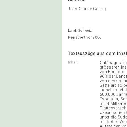
Jean-Claude Gehrig
Land: Schweiz
Registriert vor 2006
Textauszüge aus dem Inhal
Inhalt
Galápagos Ins
grösseren Ins
von Ecuador. 
96% der Land
von den spani
Sattelart so 
Isabela sind 
600.000 Jahren
Espanola, San
mit 4 Millione
Plattenversch
ozeanischen P
unter die Süd
mit hoher Wä
Aufsteigen vo