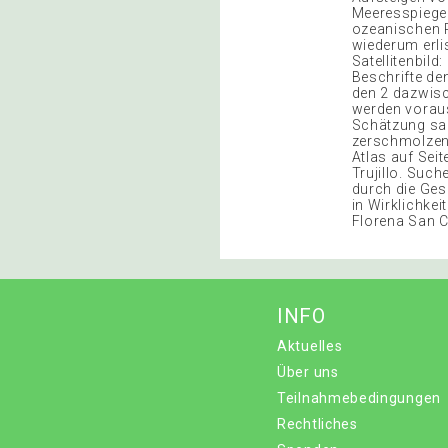
Meeresspiegel
ozeanischen P
wiederum erlis
Satellitenbild
Beschrifte den
den 2 dazwisc
werden voraus
Schätzung sag
zerschmolzen
Atlas auf Sei
Trujillo. Such
durch die Gesc
in Wirklichke
Florena San C
INFO
Aktuelles
Über uns
Teilnahmebedingungen
Rechtliches