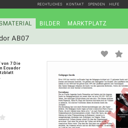
RECHTLICHES
KONTAKT
SPENDEN
HILFE
SMATERIAL
BILDER
MARKTPLATZ
ador AB07
7 von 7 Die
en Ecuador
tzblatt
2