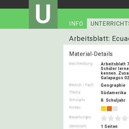
U
INFO
UNTERRICHT
Arbeitsblatt: Ecu
Material-Details
Beschreibung
Arbeitsblatt 
Schüler lern
kennen. Zusa
Galapagos 0
Bereich / Fach
Geographie
Thema
Südamerika
Schuljahr
8. Schuljahr
Niveau
Bewertungen
Seitenzahl
1 Seiten