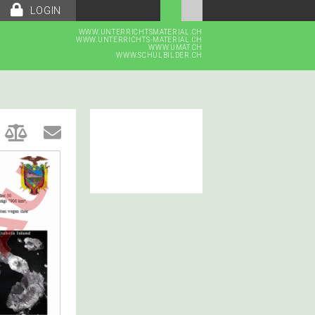
LOGIN
WWW.UNTERRICHTSMATERIAL.CH
WWW.UNTERRICHTS-MATERIAL.CH
WWW.UMAT.CH
WWW.SCHULBILDER.CH