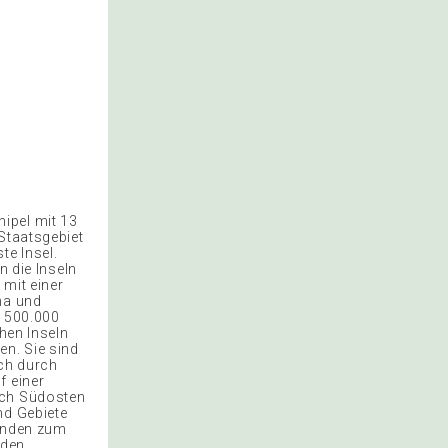
ipel mit 13
Staatsgebiet
te Insel.
 die Inseln
 mit einer
na und
a 500.000
chen Inseln
n. Sie sind
ich durch
f einer
ach Südosten
nd Gebiete
änden zum
 den