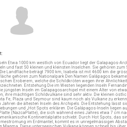
t:
eln Etwa 1000 km westlich von Ecuador liegt der Galapagos-Arch
eln und fast 50 kleinen und kleinsten Inselchen. Sie gehören zum 
Die Landfläche beträgt 7900 km, Isabela ist mit 4600 km die gröss
fläche gehören zum Nationalpark Den Namen Galápagos bekamen
schen Eroberern, welche die Schildkröten wegen ihrer Ähnlichkeit
bezeichneten. Entstehung Die im Westen liegenden Inseln Fernandi
die jüngsten Inseln im Galapagosarchipel mit einem Alter von etw
, ihre mächtigen Schildvulkane sind sehr aktiv. Die kleinen östli
ta Fe, Plaza und Seymour sind kaum noch als Vulkane zu erkenne
n Jahren die ältesten Inseln des Archipels. Die Entstehung lässt s
iebungen und „Hot Spots erklären. Die Galápagos-Inseln liegen au
latte (NazcaPlatte), die sich während eines Jahres etwa 7 cm n
amerikanische Kontinentalplatte schiebt. Durch Hot Spots, das si
rmeströmung im Erdmantel, kommt es in unregelmässigen Abst
n Magma. Diese unterseeischen Vulkane können schnell bis über