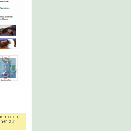
strierten,
nnen zur