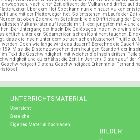
 anwachsen. Nach einer Zeit erlischt der Vulkan und driftet auf d
latte weiter. Über dem Hot Spot kann nun ein neuer Vulkan entste
cht und mit der Platte wegdriftet. So entstehen im Laufe der Zeit v
: Norden ist oben Zeichne im Satellitenbild die Driftrichtung der Erd
 ältesten Vulkankrater auf Isabela mit 1, den jüngsten mit 4 und 
hen. Der Untergang der Inseln Die Galápagos Inseln, wie wir sie h
sichtlich unter den Südamerikanischen Kontinent tauchen. Eine
t, dass die Inseln unter dem peruanischen Küstenort Trujillo z
 werden. Doch wie lange wird das dauern? Berechne die Dauer! 
te 159. Miss die Distanz zwischen dem heutigen Standort der Inse
e im Text die Geschwindigkeit, mit welcher die Inseln driften. Teile 
hwindigkeit und du erhältst die Zeit (in Jahren). Distanz auf der 
it Geschwindigkeit Distanz Geschwindigkeit Erkenntnis: Fernandin
ristóbal
UNTERRICHTSMATERIAL
Übersicht
Bereiche
Eigenes Material hochladen
BILDER