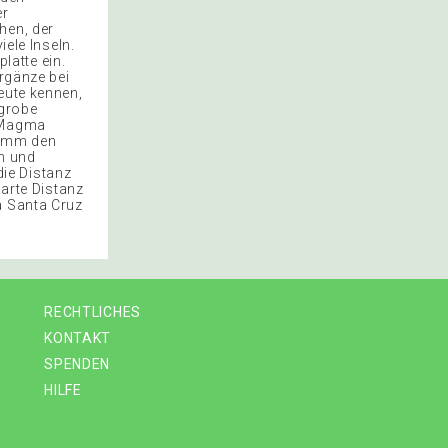
er
hen, der
iele Inseln.
platte ein.
ergänze bei
eute kennen,
 grobe
u Magma
Nimm den
ln und
die Distanz
Karte Distanz
a Santa Cruz
RECHTLICHES
KONTAKT
SPENDEN
HILFE