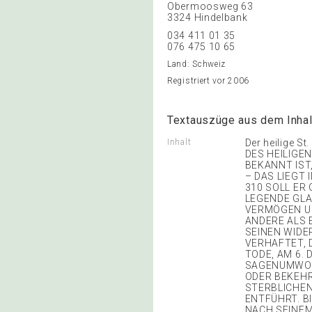
Obermoosweg 63
3324 Hindelbank
034 411 01 35
076 475 10 65
Land: Schweiz
Registriert vor 2006
Textauszüge aus dem Inhal
Inhalt
Der heilige S
DES HEILIGE
BEKANNT IST
– DAS LIEGT
310 SOLL ER
LEGENDE GLA
VERMÖGEN UN
ANDERE ALS 
SEINEN WIDE
VERHAFTET, 
TODE, AM 6.
SAGENUMWOBE
ODER BEKEHR
STERBLICHEN
ENTFÜHRT. BI
NACH SEINEM