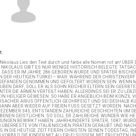
t:
t. Nikolaus Lies den Text durch und färbe alle Nomen rot an! ÜBE
N NIKOLAUS GIBT ES NUR WENIGE HISTORISCH BELEGTE TATSA
, DASS ER IM JAHRE 286 GEBOREN WURDE UND SPÄTER BISCH
 IN DER HEUTIGEN TÜRKEI – WAR. WÄHREND DER CHRISTENVE
 GEFANGEN GENOMMEN UND GEFOLTERT WORDEN SEIN. WENN 
UBEN DARF, SOLL ER ALS SOHN REICHER ELTERN SEIN GEERBT
TER DIE ARMEN VERTEILT HABEN. ALLERDINGS SEI ER ZU LEBZ
EIN HEILIGER GEWESEN. SO HABE ER ANGEBLICH BEIM KONZIL 
RSACHER ARIUS ÖFFENTLICH GEOHRFEIGT UND SEI DESHALB K
DANN ABER WIEDER AUF FREIEN FUSS GESETZT WORDEN. NACH
 DEZEMBER 345, ENTSTANDEN ZAHLREICHE GESCHICHTEN UM D
NEN GEISTLICHEN. SO SOLL ER ZAHLREICHE WUNDER WIE H
UNGEN BEWIRKT HABEN. JAHRHUNDERTE SPÄTER, 1087, WURD
 ÜBERRESTE VON ITALIENISCHEN PIRATEN GERAUBT UND NACH
S IN DIE HEUTIGE ZEIT FEIERN CHRISTEN SEINEN TODESTAG, IN
 VORBILD DIE KINDER MIT ALLERLEI SÜSSEM, MIT FRÜCHTEN U