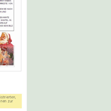
strierten,
nnen zur