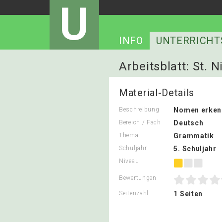
U
INFO
UNTERRICHT
Arbeitsblatt: St. 
Material-Details
Beschreibung
Nomen erken
Bereich / Fach
Deutsch
Thema
Grammatik
Schuljahr
5. Schuljahr
Niveau
Bewertungen
Seitenzahl
1 Seiten