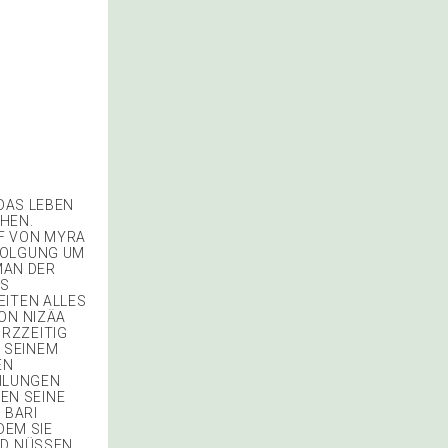
R DAS LEBEN
CHEN.
OF VON MYRA
RFOLGUNG UM
MAN DER
ES
EITEN ALLES
VON NIZÄA
URZZEITIG
 SEINEM
EN
EILUNGEN
EN SEINE
 BARI
DEM SIE
ND NÜSSEN