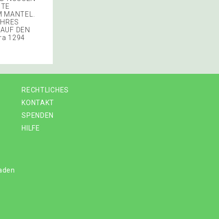
UTE
M MANTEL.
IHRES
 AUF DEN
ra 1294
RECHTLICHES
KONTAKT
SPENDEN
HILFE
laden