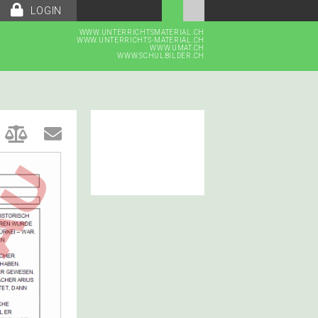
LOGIN
WWW.UNTERRICHTSMATERIAL.CH
WWW.UNTERRICHTS-MATERIAL.CH
WWW.UMAT.CH
WWW.SCHULBILDER.CH