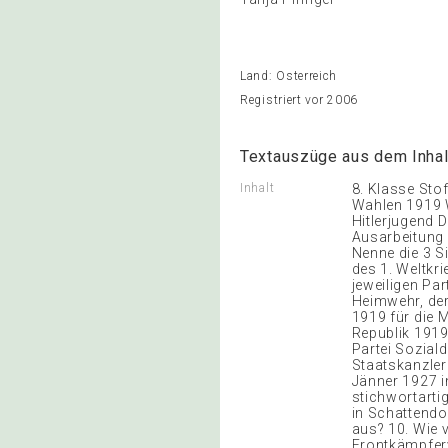
Land: Österreich
Registriert vor 2006
Textauszüge aus dem Inhal
Inhalt
8. Klasse Sto
Wahlen 1919 W
Hitlerjugend 
Ausarbeitung 
Nenne die 3 S
des 1. Weltkr
jeweiligen Par
Heimwehr, der
1919 für die 
Republik 1919
Partei Soziald
Staatskanzler
Jänner 1927 i
stichwortarti
in Schattendo
aus? 10. Wie 
Frontkämpferv