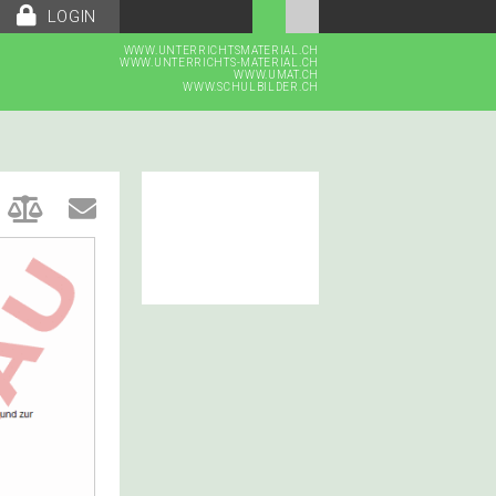
LOGIN
WWW.UNTERRICHTSMATERIAL.CH
WWW.UNTERRICHTS-MATERIAL.CH
WWW.UMAT.CH
WWW.SCHULBILDER.CH