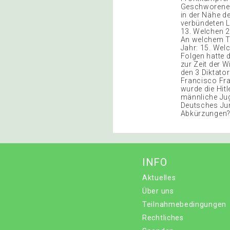
Geschworene 9
in der Nähe d
verbündeten L
13. Welchen 2
An welchem Ta
Jahr: 15. Wel
Folgen hatte d
zur Zeit der 
den 3 Diktator
Francisco Fra
wurde die Hit
männliche Jug
Deutsches Jun
Abkürzungen? 
INFO
Aktuelles
Über uns
Teilnahmebedingungen
Rechtliches