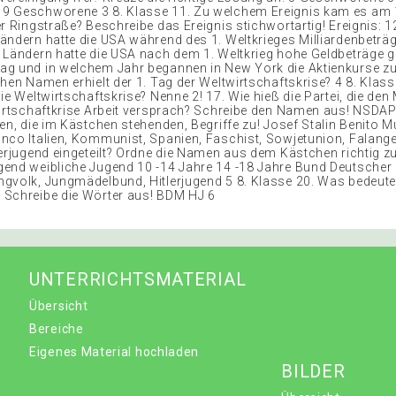
 Geschworene 3 8. Klasse 11. Zu welchem Ereignis kam es am 1
er Ringstraße? Beschreibe das Ereignis stichwortartig! Ereignis: 
ändern hatte die USA während des 1. Weltkrieges Milliardenbeträg
 Ländern hatte die USA nach dem 1. Weltkrieg hohe Geldbeträge g
g und in welchem Jahr begannen in New York die Aktienkurse zu 
chen Namen erhielt der 1. Tag der Weltwirtschaftskrise? 4 8. Klas
ie Weltwirtschaftskrise? Nenne 2! 17. Wie hieß die Partei, die de
Wirtschaftkrise Arbeit versprach? Schreibe den Namen aus! NSDAP
en, die im Kästchen stehenden, Begriffe zu! Josef Stalin Benito M
nco Italien, Kommunist, Spanien, Faschist, Sowjetunion, Falange
lerjugend eingeteilt? Ordne die Namen aus dem Kästchen richtig zu!
end weibliche Jugend 10 -14 Jahre 14 -18 Jahre Bund Deutscher
gvolk, Jungmädelbund, Hitlerjugend 5 8. Klasse 20. Was bedeute
Schreibe die Wörter aus! BDM HJ 6
UNTERRICHTSMATERIAL
Übersicht
Bereiche
Eigenes Material hochladen
BILDER