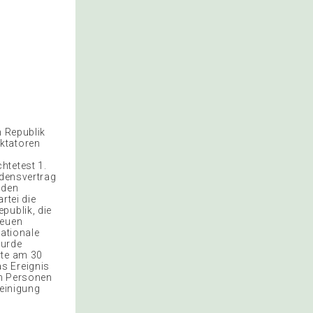
n Republik
ktatoren
htetest 1.
edensvertrag
 den
rtei die
publik, die
neuen
nationale
wurde
rte am 30
s Ereignis
en Personen
reinigung