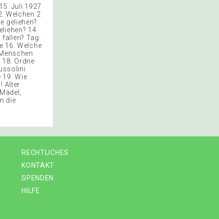
5. Juli 1927
12. Welchen 2
e geliehen?
eliehen? 14.
fallen? Tag:
se 16. Welche
n Menschen
 18. Ordne
ussolini
 19. Wie
 Alter
 Mädel,
n die
RECHTLICHES
KONTAKT
SPENDEN
HILFE