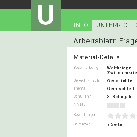
U
INFO
UNTERRICHT
Arbeitsblatt: Fra
Material-Details
Beschreibung
Weltkriege
Zwischenkrie
Bereich / Fach
Geschichte
Thema
Gemischte T
Schuljahr
8. Schuljahr
Niveau
Bewertungen
Seitenzahl
7 Seiten