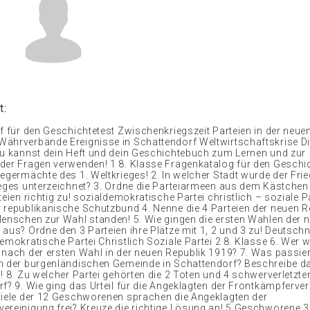
t:
ff für den Geschichtetest Zwischenkriegszeit Parteien in der neue
ährverbände Ereignisse in Schattendorf Weltwirtschaftskrise Di
Du kannst dein Heft und dein Geschichtebuch zum Lernen und zur
der Fragen verwenden! 1 8. Klasse Fragenkatalog für den Geschic
iegermächte des 1. Weltkrieges! 2. In welcher Stadt wurde der Fri
ieges unterzeichnet? 3. Ordne die Parteiarmeen aus dem Kästchen
teien richtig zu! sozialdemokratische Partei christlich – soziale Pa
 republikanische Schutzbund 4. Nenne die 4 Parteien der neuen Re
Menschen zur Wahl standen! 5. Wie gingen die ersten Wahlen der 
 aus? Ordne den 3 Parteien ihre Plätze mit 1, 2 und 3 zu! Deutsch
emokratische Partei Christlich Soziale Partei 2 8. Klasse 6. Wer 
 nach der ersten Wahl in der neuen Republik 1919? 7. Was passie
n der burgenländischen Gemeinde in Schattendorf? Beschreibe da
g! 8. Zu welcher Partei gehörten die 2 Toten und 4 schwerverletzt
rf? 9. Wie ging das Urteil für die Angeklagten der Frontkämpferve
viele der 12 Geschworenen sprachen die Angeklagten der
ereinigung frei? Kreuze die richtige Lösung an! 5 Geschworene 3