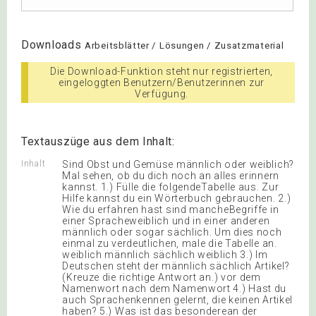
Downloads
Arbeitsblätter / Lösungen / Zusatzmaterial
Die Download-Funktion steht nur registrierten,
eingeloggten Benutzern/Benutzerinnen zur
Verfügung.
Textauszüge aus dem Inhalt:
Inhalt
Sind Obst und Gemüse männlich oder weiblich?
Mal sehen, ob du dich noch an alles erinnern
kannst. 1.) Fülle die folgendeTabelle aus. Zur
Hilfe kannst du ein Wörterbuch gebrauchen. 2.)
Wie du erfahren hast sind mancheBegriffe in
einer Spracheweiblich und in einer anderen
männlich oder sogar sächlich. Um dies noch
einmal zu verdeutlichen, male die Tabelle an.
weiblich männlich sächlich weiblich 3.) Im
Deutschen steht der männlich sächlich Artikel?
(Kreuze die richtige Antwort an.) vor dem
Namenwort nach dem Namenwort 4.) Hast du
auch Sprachenkennen gelernt, die keinen Artikel
haben? 5.) Was ist das besonderean der