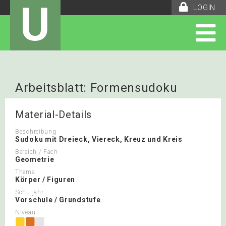
U
LOGIN
Arbeitsblatt: Formensudoku
Material-Details
Beschreibung
Sudoku mit Dreieck, Viereck, Kreuz und Kreis
Bereich / Fach
Geometrie
Thema
Körper / Figuren
Schuljahr
Vorschule / Grundstufe
Niveau