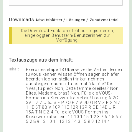
Downloads
Arbeitsblätter / Lösungen / Zusatzmaterial
Die Download-Funktion steht nur registrierten,
eingeloggten Benutzern/Benutzerinnen zur
Verfügung.
Textauszüge aus dem Inhalt:
Inhalt
Exercices étape 13 Übersetze die Verben! lernen
tu vous kennen wissen öffnen sagen schlafen
beenden lachen stellen trinken nehmen
aussteigen machen Tu as mal à la tête? Dis,
Yves, tu pied? Non, Cette femme oreilles? Non,
Dites, Madame, bras? Non, Fülle die VOUS-
Formen ins Kreuzworträtsel ein! Lösung A 2C
3V L Z Z U 5J S E P 7O E Z V 9D O R V Z E S N Z
1 I E 6T 8B V 10P 11E 12R 13P R E E 14D U R
15A T N E Z 4 Fülle die VOUS-Formen ins
Kreuzworträtsel ein! 11 10 1 15 1 2 3 7 6 4 5 6 7
5 2 8 9 13 10 11 12 13 14 3 15 8 9 12 14 4