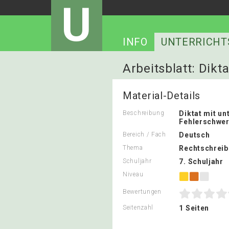
U
INFO
UNTERRICHT
Arbeitsblatt: Dikta
Material-Details
Beschreibung
Diktat mit un
Fehlerschwe
Bereich / Fach
Deutsch
Thema
Rechtschrei
Schuljahr
7. Schuljahr
Niveau
Bewertungen
Seitenzahl
1 Seiten