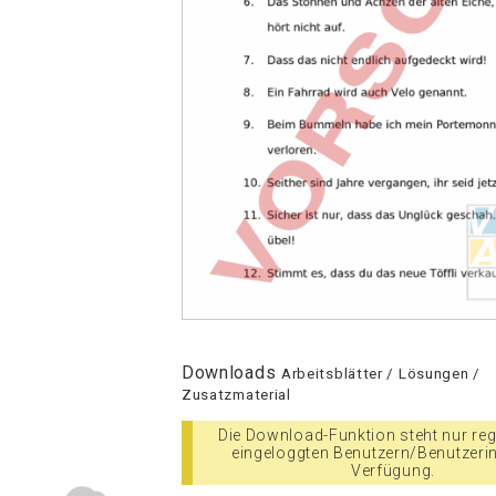
Downloads
Arbeitsblätter / Lösungen /
Zusatzmaterial
Die Download-Funktion steht nur regi
eingeloggten Benutzern/Benutzeri
Verfügung.