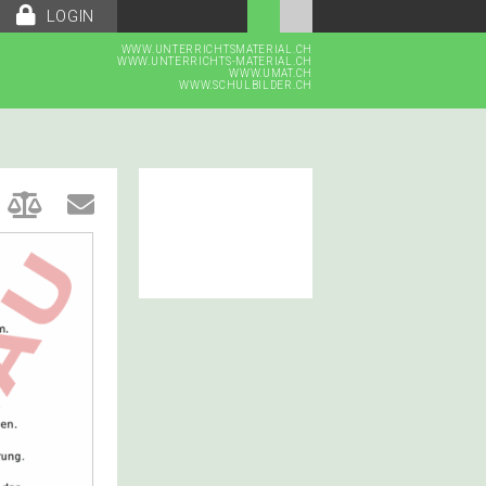
LOGIN
WWW.UNTERRICHTSMATERIAL.CH
WWW.UNTERRICHTS-MATERIAL.CH
WWW.UMAT.CH
WWW.SCHULBILDER.CH