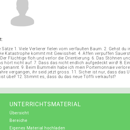
t:
 Sätze 1. Viele Verlierer fielen vom verfaulten Baum. 2. Gehst du
Die Katastrophe kommt mit Gewissheit. 4. Affen verpuffen Sauers
 Der Flüchtige floh und verlor die Orientierung. 6. Das Stöhnen u
as hört nicht auf. 7. Dass das nicht endlich aufgedeckt wird! 8. Ei
o genannt. 9. Beim Bummeln habe ich mein Portemonnaie verlore
ahre vergangen, ihr seid jetzt gross. 11. Sicher ist nur, dass das 
ist übel! 12. Stimmt es, dass du das neue Töffli verkaufst?
UNTERRICHTSMATERIAL
Übersicht
Bereiche
Eigenes Material hochladen