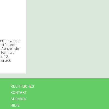
 immer wieder
toff durch
nd Ächzen der
n Fahrrad
n. 10.
Unglück
RECHTLICHES
KONTAKT
SPENDEN
HILFE