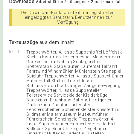
Downloads
Arbeitsblätter / Lösungen / Zusatzmaterial
Die Download-Funktion steht nur registrierten,
eingeloggten Benutzern/Benutzerinnen zur
Verfügung.
Textauszüge aus dem Inhalt:
Inhalt
Treppenwörter, 4. lasse Suppenlöffel Löffelstiel
Stieleis Eistorten Tortenmesser Messerrücken
Rückenrad Radschlag Schlagbretter
Bretterstapel Stapellaufen Laufental Talfahrt
Fahrtwind Windmühlen Mühlenstein Steinspiel
Spieluhr Treppenwörter, 4. lasse Suppenhühner
Hühnerstall Stalltür Türschlüssel
Schlüsselloch Lochzangen Zangenbewegung
Treppenwörter, 4. lasse Suppenteller
Tellerservice Servicekleider Kleiderbügel
Bügeleisen Eisenbahn Bahnhof Hofgarten
Gartenzaun Zauntür Türfenster
Fensterscheiben Scheibenkleister Kleisterbild
Bildmaler Malermuseum Museumführer
Führerschein Scheingeld Treppenwörter, 4.
lasse Suppenhühner Hühnerfeder Federball
Ballspiel Spieluhr Uhrzeiger Zeigefinger
Fingerhut Hutladen Ladentür Türfallen