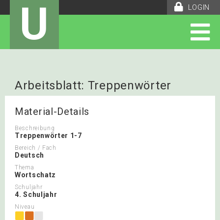
U
LOGIN
Arbeitsblatt: Treppenwörter
Material-Details
Beschreibung
Treppenwörter 1-7
Bereich / Fach
Deutsch
Thema
Wortschatz
Schuljahr
4. Schuljahr
Niveau