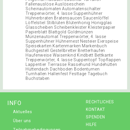
Fallenauslöse Auslöseschein
Scheinautomaten Automatenschalter
Treppenwörter, 4. lasse Suppenhühner
Hühnerbraten Bratensaucen Saucenlöffel
Löffelstiel Stilblüten Blütenhonig Honigglas
Glasscheiben Scheibenkleister Kleisterpapier
Papierblatt Blattgold Goldmünzen
Münzenautomat Treppenwörter, 4. lasse
Suppenhühner Hühnernest Nesteier Eierspeise
Speisekarten Kartenmarken Markenbuch
Buchgestell Gestellbretter Bretterhaufen
Haufenweise Waisenkind Kindbett Bettkante
Treppenwörter, 4. lasse Suppentopf Topflappen
Lappentier Tierrasse Rassehund Hundehütten
Hüttendach Dachboden Bodenturnen
Turnhallen Hallenfest Festtage Tagebuch
Buchstaben
INFO
RECHTLICHES
KONTAKT
Aktuelles
SPENDEN
Über uns
HILFE
Teilnahmebedingungen