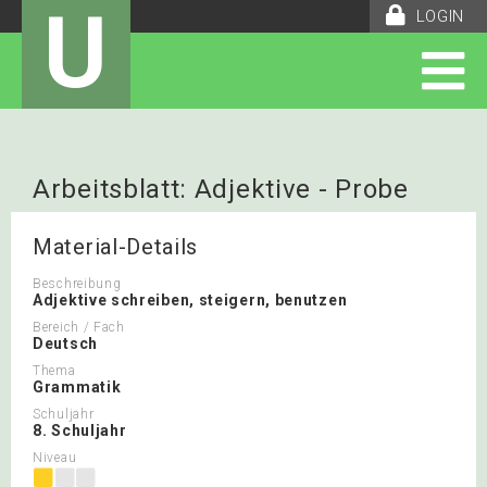
U
LOGIN
Arbeitsblatt: Adjektive - Probe
Material-Details
Beschreibung
Adjektive schreiben, steigern, benutzen
Bereich / Fach
Deutsch
Thema
Grammatik
Schuljahr
8. Schuljahr
Niveau