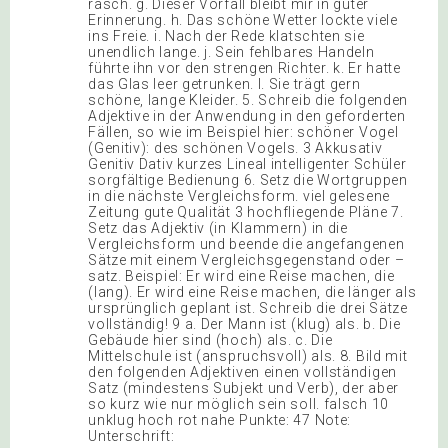
rasch. g. Dieser Vorfall bleibt mir in guter
Erinnerung. h. Das schöne Wetter lockte viele
ins Freie. i. Nach der Rede klatschten sie
unendlich lange. j. Sein fehlbares Handeln
führte ihn vor den strengen Richter. k. Er hatte
das Glas leer getrunken. l. Sie trägt gern
schöne, lange Kleider. 5. Schreib die folgenden
Adjektive in der Anwendung in den geforderten
Fällen, so wie im Beispiel hier: schöner Vogel
(Genitiv): des schönen Vogels. 3 Akkusativ
Genitiv Dativ kurzes Lineal intelligenter Schüler
sorgfältige Bedienung 6. Setz die Wortgruppen
in die nächste Vergleichsform. viel gelesene
Zeitung gute Qualität 3 hochfliegende Pläne 7.
Setz das Adjektiv (in Klammern) in die
Vergleichsform und beende die angefangenen
Sätze mit einem Vergleichsgegenstand oder –
satz. Beispiel: Er wird eine Reise machen, die
(lang). Er wird eine Reise machen, die länger als
ursprünglich geplant ist. Schreib die drei Sätze
vollständig! 9 a. Der Mann ist (klug) als. b. Die
Gebäude hier sind (hoch) als. c. Die
Mittelschule ist (anspruchsvoll) als. 8. Bild mit
den folgenden Adjektiven einen vollständigen
Satz (mindestens Subjekt und Verb), der aber
so kurz wie nur möglich sein soll. falsch 10
unklug hoch rot nahe Punkte: 47 Note:
Unterschrift: