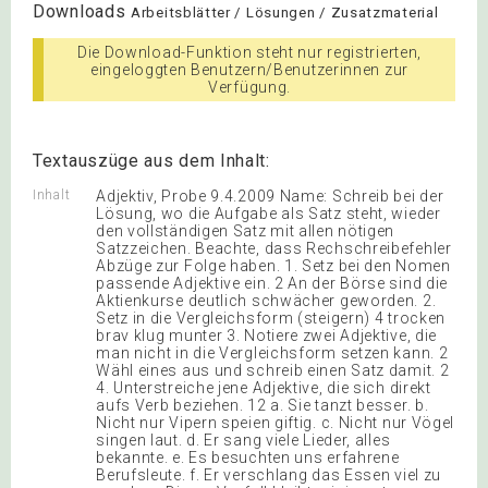
Downloads
Arbeitsblätter / Lösungen / Zusatzmaterial
Die Download-Funktion steht nur registrierten,
eingeloggten Benutzern/Benutzerinnen zur
Verfügung.
Textauszüge aus dem Inhalt:
Inhalt
Adjektiv, Probe 9.4.2009 Name: Schreib bei der
Lösung, wo die Aufgabe als Satz steht, wieder
den vollständigen Satz mit allen nötigen
Satzzeichen. Beachte, dass Rechschreibefehler
Abzüge zur Folge haben. 1. Setz bei den Nomen
passende Adjektive ein. 2 An der Börse sind die
Aktienkurse deutlich schwächer geworden. 2.
Setz in die Vergleichsform (steigern) 4 trocken
brav klug munter 3. Notiere zwei Adjektive, die
man nicht in die Vergleichsform setzen kann. 2
Wähl eines aus und schreib einen Satz damit. 2
4. Unterstreiche jene Adjektive, die sich direkt
aufs Verb beziehen. 12 a. Sie tanzt besser. b.
Nicht nur Vipern speien giftig. c. Nicht nur Vögel
singen laut. d. Er sang viele Lieder, alles
bekannte. e. Es besuchten uns erfahrene
Berufsleute. f. Er verschlang das Essen viel zu