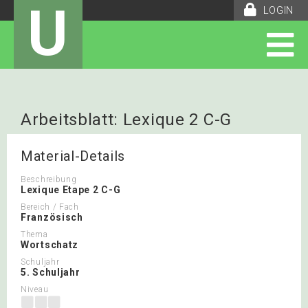
U
LOGIN
Arbeitsblatt: Lexique 2 C-G
Material-Details
Beschreibung
Lexique Etape 2 C-G
Bereich / Fach
Französisch
Thema
Wortschatz
Schuljahr
5. Schuljahr
Niveau