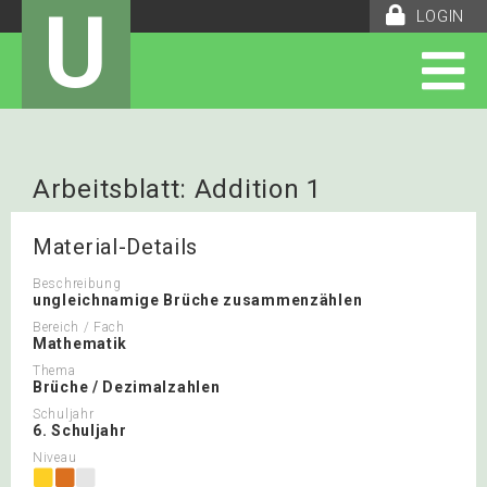
U
LOGIN
Arbeitsblatt: Addition 1
Material-Details
Beschreibung
ungleichnamige Brüche zusammenzählen
Bereich / Fach
Mathematik
Thema
Brüche / Dezimalzahlen
Schuljahr
6. Schuljahr
Niveau