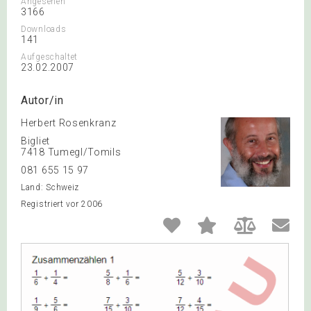
Angesehen
3166
Downloads
141
Aufgeschaltet
23.02.2007
Autor/in
Herbert Rosenkranz
Bigliet
7418 Tumegl/Tomils
081 655 15 97
Land: Schweiz
Registriert vor 2006