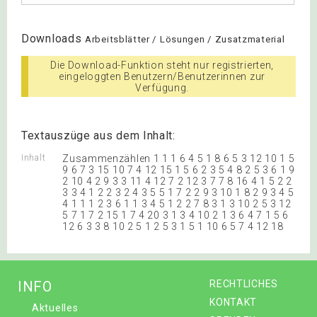
Downloads
Arbeitsblätter / Lösungen / Zusatzmaterial
Die Download-Funktion steht nur registrierten,
eingeloggten Benutzern/Benutzerinnen zur
Verfügung.
Textauszüge aus dem Inhalt:
Inhalt
Zusammenzählen 1 1 1 6 4 5 1 8 6 5 3 12 10 1 5
9 6 7 3 15 10 7 4 12 15 1 5 6 2 3 5 4 8 2 5 3 6 1 9
2 10 4 2 9 3 3 11 4 12 7 2 12 3 7 7 8 16 4 1 5 2 2
3 3 4 1 2 2 3 2 4 3 5 5 1 7 2 2 9 3 10 1 8 2 9 3 4 5
4 1 1 1 2 3 6 1 1 3 4 5 1 2 2 7 8 3 1 3 10 2 5 3 12
5 7 1 7 2 15 1 7 4 20 3 1 3 4 10 2 1 3 6 4 7 1 5 6
12 6 3 3 8 10 2 5 1 2 5 3 1 5 1 10 6 5 7 4 12 18
INFO
RECHTLICHES
KONTAKT
Aktuelles