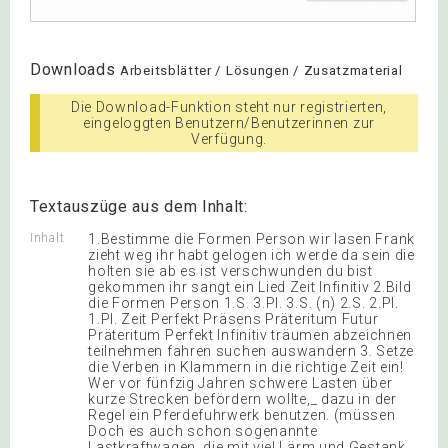
Downloads
Arbeitsblätter / Lösungen / Zusatzmaterial
Die Download-Funktion steht nur registrierten,
eingeloggten Benutzern/Benutzerinnen zur
Verfügung.
Textauszüge aus dem Inhalt:
Inhalt
1.Bestimme die Formen Person wir lasen Frank
zieht weg ihr habt gelogen ich werde da sein die
holten sie ab es ist verschwunden du bist
gekommen ihr sangt ein Lied Zeit Infinitiv 2.Bild
die Formen Person 1.S. 3.Pl. 3.S. (n) 2.S. 2.Pl.
1.Pl. Zeit Perfekt Präsens Präteritum Futur
Präteritum Perfekt Infinitiv träumen abzeichnen
teilnehmen fahren suchen auswandern 3. Setze
die Verben in Klammern in die richtige Zeit ein!
Wer vor fünfzig Jahren schwere Lasten über
kurze Strecken befördern wollte,_ dazu in der
Regel ein Pferdefuhrwerk benutzen. (müssen
Doch es auch schon sogenannte
Lastkraftwagen, die mit viel Lärm und Gestank