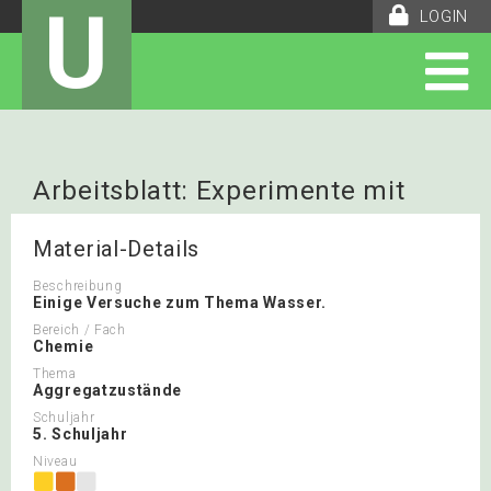
U
LOGIN
Arbeitsblatt: Experimente mit
Wasser
Material-Details
Beschreibung
Einige Versuche zum Thema Wasser.
Bereich / Fach
Chemie
Thema
Aggregatzustände
Schuljahr
5. Schuljahr
Niveau