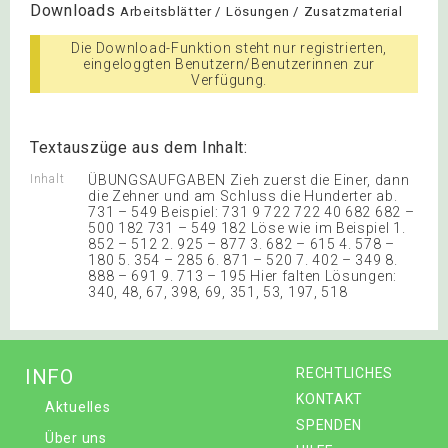
Downloads
Arbeitsblätter / Lösungen / Zusatzmaterial
Die Download-Funktion steht nur registrierten,
eingeloggten Benutzern/Benutzerinnen zur
Verfügung.
Textauszüge aus dem Inhalt:
Inhalt
ÜBUNGSAUFGABEN Zieh zuerst die Einer, dann
die Zehner und am Schluss die Hunderter ab.
731 – 549 Beispiel: 731 9 722 722 40 682 682 –
500 182 731 – 549 182 Löse wie im Beispiel 1.
852 – 512 2. 925 – 877 3. 682 – 615 4. 578 –
180 5. 354 – 285 6. 871 – 520 7. 402 – 349 8.
888 – 691 9. 713 – 195 Hier falten Lösungen:
340, 48, 67, 398, 69, 351, 53, 197, 518
INFO
RECHTLICHES
KONTAKT
Aktuelles
SPENDEN
Über uns