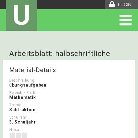
U
LOGIN
Arbeitsblatt: halbschriftliche
subtraktion
Material-Details
Beschreibung
übungsaufgaben
Bereich / Fach
Mathematik
Thema
Subtraktion
Schuljahr
3. Schuljahr
Niveau