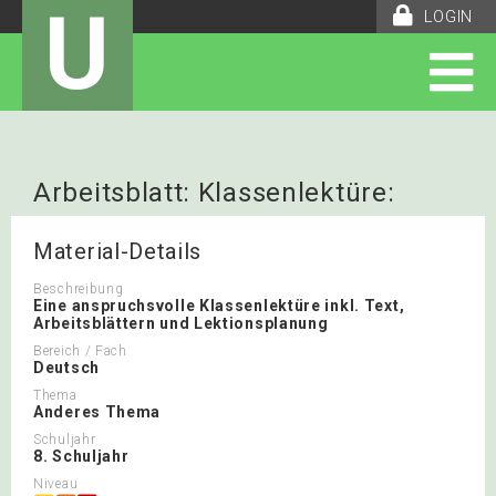
U
LOGIN
Arbeitsblatt: Klassenlektüre:
Michael Kohlhaas von Kleist
Material-Details
Beschreibung
Eine anspruchsvolle Klassenlektüre inkl. Text,
Arbeitsblättern und Lektionsplanung
Bereich / Fach
Deutsch
Thema
Anderes Thema
Schuljahr
8. Schuljahr
Niveau