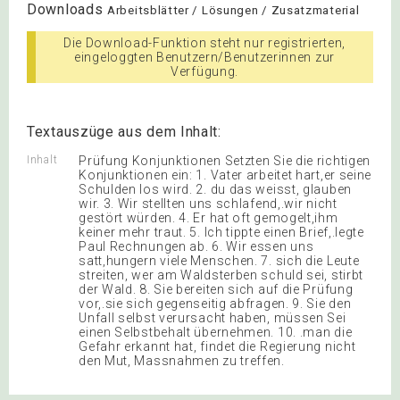
Downloads
Arbeitsblätter / Lösungen / Zusatzmaterial
Die Download-Funktion steht nur registrierten,
eingeloggten Benutzern/Benutzerinnen zur
Verfügung.
Textauszüge aus dem Inhalt:
Inhalt
Prüfung Konjunktionen Setzten Sie die richtigen
Konjunktionen ein: 1. Vater arbeitet hart,er seine
Schulden los wird. 2. du das weisst, glauben
wir. 3. Wir stellten uns schlafend,.wir nicht
gestört würden. 4. Er hat oft gemogelt,ihm
keiner mehr traut. 5. Ich tippte einen Brief,.legte
Paul Rechnungen ab. 6. Wir essen uns
satt,hungern viele Menschen. 7. sich die Leute
streiten, wer am Waldsterben schuld sei, stirbt
der Wald. 8. Sie bereiten sich auf die Prüfung
vor,.sie sich gegenseitig abfragen. 9. Sie den
Unfall selbst verursacht haben, müssen Sei
einen Selbstbehalt übernehmen. 10. .man die
Gefahr erkannt hat, findet die Regierung nicht
den Mut, Massnahmen zu treffen.