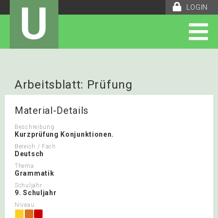
U
LOGIN
Arbeitsblatt: Prüfung
Konjunktionen
Material-Details
Beschreibung
Kurzprüfung Konjunktionen.
Bereich / Fach
Deutsch
Thema
Grammatik
Schuljahr
9. Schuljahr
Niveau