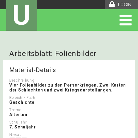
U
LOGIN
Arbeitsblatt: Folienbilder
Perserkriege
Material-Details
Beschreibung
Vier Folienbilder zu den Perserkriegen. Zwei Karten
der Schlachten und zwei Kriegsdarstellungen.
Bereich / Fach
Geschichte
Thema
Altertum
Schuljahr
7. Schuljahr
Niveau