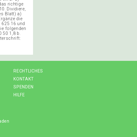
das richtige
10. Dividiere,
s Blatt) a)
Ergänze die
1 625 16 und
die folgenden
0 50 1,8 b.
terschrift:
RECHTLICHES
KONTAKT
SPENDEN
HILFE
laden