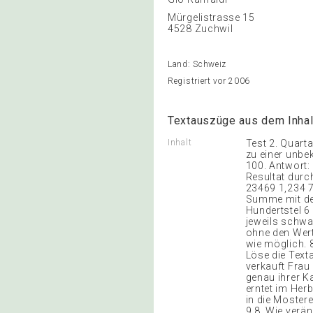
Mürgelistrasse 15
4528 Zuchwil
Land: Schweiz
Registriert vor 2006
Textauszüge aus dem Inhal
Inhalt
Test 2. Quarta
zu einer unbek
100. Antwort: 
Resultat durc
23469 1,234 7
Summe mit dem 
Hundertstel 6 b
jeweils schwa
ohne den Wert 
wie möglich. 
Löse die Text
verkauft Frau
genau ihrer K
erntet im Herb
in die Mostere
9 8. Wie verä