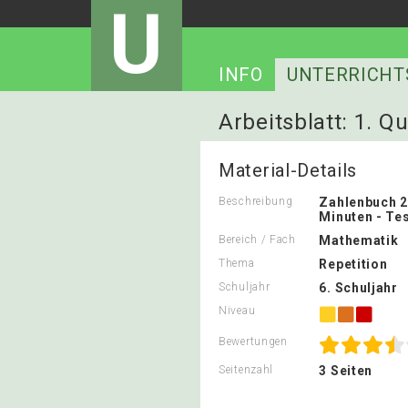
U
INFO
UNTERRICHT
Arbeitsblatt: 1. Qu
Material-Details
Beschreibung
Zahlenbuch 2.
Minuten - Te
Bereich / Fach
Mathematik
Thema
Repetition
Schuljahr
6. Schuljahr
Niveau
Bewertungen
Seitenzahl
3 Seiten