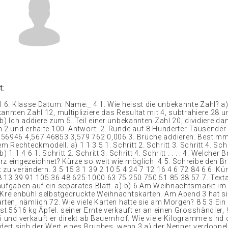
t:
l 6. Klasse Datum: Name:_ 4 1. Wie heisst die unbekannte Zahl? a)
annten Zahl 12, multipliziere das Resultat mit 4, subtrahiere 28 u
b) Ich addiere zum 5. Teil einer unbekannten Zahl 20, dividiere da
h 2 und erhalte 100. Antwort: 2. Runde auf 8 Hunderter Tausender
56946 4,567 46853 3,579 762 0,006 3. Brüche addieren. Bestimm
Rechteckmodell. a) 1 1 3 5 1. Schritt 2. Schritt 3. Schritt 4. Schr
) 1 1 4 6 1. Schritt 2. Schritt 3. Schritt 4. Schritt . . . . 4. Welcher B
rz eingezeichnet? Kürze so weit wie möglich. 4 5. Schreibe den B
zu verändern. 3 5 15 3 1 39 2 10 5 4 24 7 12 16 4 6 72 84 6 6. Kü
8 13 39 91 105 36 48 625 1000 63 75 250 750 51 85 38 57 7. Text
aufgaben auf ein separates Blatt. a) b) 6 Am Weihnachtsmarkt im
 Kreienbühl selbstgedruckte Weihnachtskarten. Am Abend 3 hat s
arten, nämlich 72. Wie viele Karten hatte sie am Morgen? 8 5 3 Ei
st 5616 kg Äpfel. seiner Ernte verkauft er an einen Grosshändler, 9
i und verkauft er direkt ab Bauernhof. Wie viele Kilogramme sind 
ndert sich der Wert eines Bruches, wenn 3 a) der Nenner verdoppel