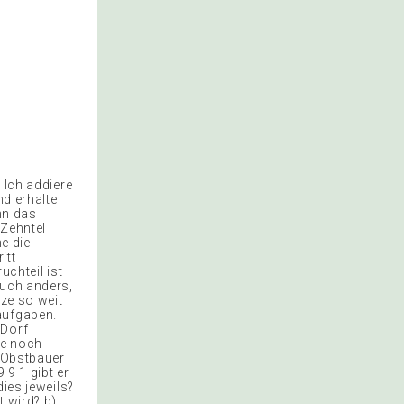
 Ich addiere
nd erhalte
nn das
 Zehntel
e die
itt
ruchteil ist
ruch anders,
rze so weit
aufgaben.
 Dorf
ie noch
n Obstbauer
 9 1 gibt er
dies jeweils?
t wird? b)