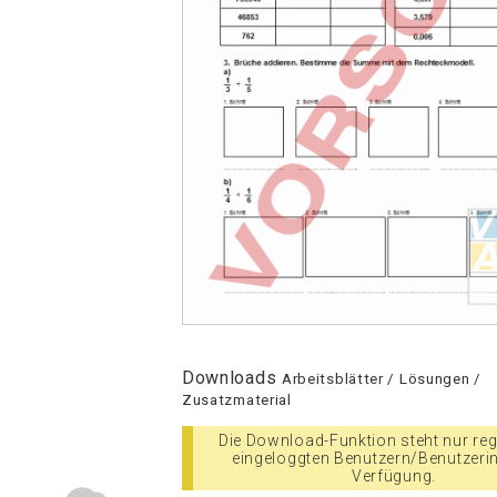
Downloads
Arbeitsblätter / Lösungen /
Zusatzmaterial
Die Download-Funktion steht nur regi
eingeloggten Benutzern/Benutzeri
Verfügung.