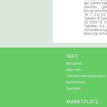
der Zähler hal
Zeichen , . (j
bis du eine R
16:11 2 b) 32:
Tabelle. 8 Za
52 1000 13. V
Tabellen. 6 a.
Holundersirup 
Note Viel Erfol
INFO
Aktuelles
Über uns
Teilnahmebedingungen
Rechtliches
Spenden
MARKTPLATZ