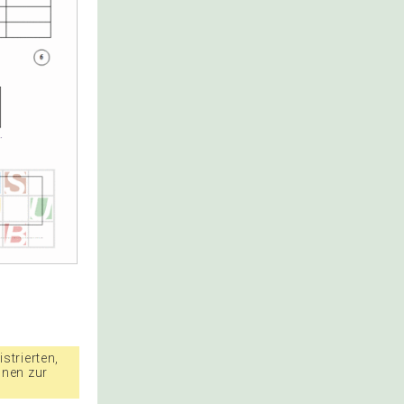
strierten,
nnen zur