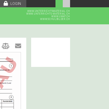
LOGIN
WWW.UNTERRICHTSMATERIAL.CH
WWW.UNTERRICHTS-MATERIAL.CH
WWW.UMAT.CH
WWW.SCHULBILDER.CH