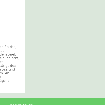
n
in Soldat,
osen
dem Brief,
s euch geht,
gen
 Länge des
 gross und
em Bild
t.
nügend