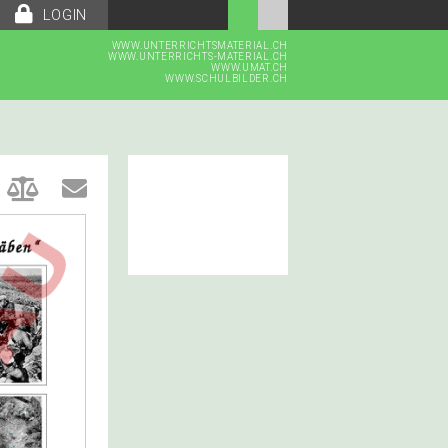
LOGIN
WWW.UNTERRICHTSMATERIAL.CH
WWW.UNTERRICHTS-MATERIAL.CH
WWW.UMAT.CH
WWW.SCHULBILDER.CH