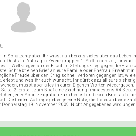
t:
n in Schützengräben Ihr wisst nun bereits vieles über das Leben i
. Deshalb: Auftrag in Zweiergruppen 1. Stellt euch vor, ihr wärt e
es 1. Weltkrieges an der Front im Stellungskrieg gegen die Franz
e. Schreibt einen Brief an eure Familie oder Ehefrau. Erwähnt in 
ngliche Freude über den Krieg schnell verloren gegangen ist, wie e
 erlebt und was ihr euch wünscht. Ihr dürft dazu all eure bisheri
rwenden, müsst aber alles in euren Eigenen Worten wiedergeben.
 Seite. 2. Erstellt zum Brief eine Zeichnung (mindestens A4 Seite
welcher „euer Schützengraben zu sehen ist und euren Brief auf ein
. Die beiden Aufträge geben je eine Note, die für euch beide zähl
: Donnerstag 19. November 2009. Nicht Abgegebenes wird unge