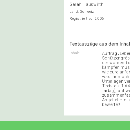
Sarah Hauswirth
Land: Schweiz
Registriert vor 2006
Textauszüge aus dem Inhal
Inhalt
Auftrag „Lebe
Schützengräben
der während d
kämpfen musst
wie eure anfä
was ihr macht,
Unterlagen ve
Texts ca. 1 A4
farbig), auf 
zusammenfasst
Abgabetermin
bewertet!