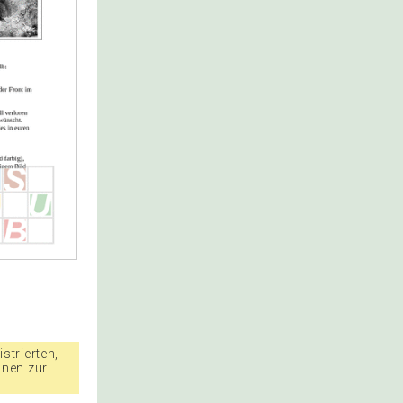
strierten,
nnen zur