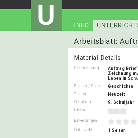
U
INFO
UNTERRICHT
Arbeitsblatt: Auf
Material-Details
Beschreibung
Auftrag Brief
Zeichnung m
Leben in Sch
Bereich / Fach
Geschichte
Thema
Neuzeit
Schuljahr
9. Schuljahr
Niveau
Bewertungen
Seitenzahl
1 Seiten