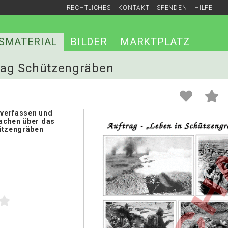
RECHTLICHES
KONTAKT
SPENDEN
HILFE
SMATERIAL
BILDER
MARKTPLATZ
trag Schützengräben
 verfassen und
achen über das
ützengräben