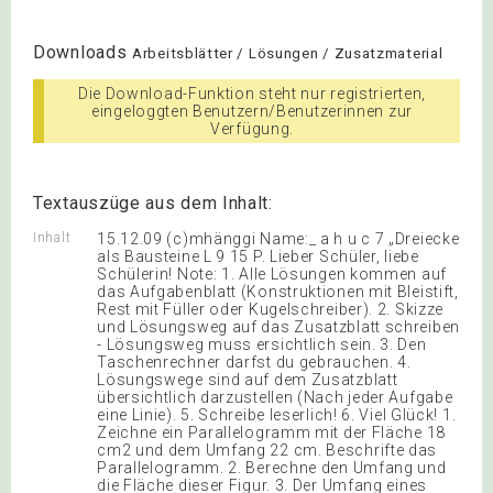
Downloads
Arbeitsblätter / Lösungen / Zusatzmaterial
Die Download-Funktion steht nur registrierten,
eingeloggten Benutzern/Benutzerinnen zur
Verfügung.
Textauszüge aus dem Inhalt:
Inhalt
15.12.09 (c)mhänggi Name:_ a h u c 7 „Dreiecke
als Bausteine L 9 15 P. Lieber Schüler, liebe
Schülerin! Note: 1. Alle Lösungen kommen auf
das Aufgabenblatt (Konstruktionen mit Bleistift,
Rest mit Füller oder Kugelschreiber). 2. Skizze
und Lösungsweg auf das Zusatzblatt schreiben
- Lösungsweg muss ersichtlich sein. 3. Den
Taschenrechner darfst du gebrauchen. 4.
Lösungswege sind auf dem Zusatzblatt
übersichtlich darzustellen (Nach jeder Aufgabe
eine Linie). 5. Schreibe leserlich! 6. Viel Glück! 1.
Zeichne ein Parallelogramm mit der Fläche 18
cm2 und dem Umfang 22 cm. Beschrifte das
Parallelogramm. 2. Berechne den Umfang und
die Fläche dieser Figur. 3. Der Umfang eines