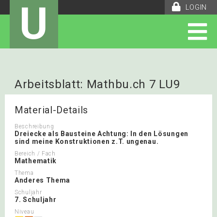
U
LOGIN
Arbeitsblatt: Mathbu.ch 7 LU9
(Prüfung)
Material-Details
Beschreibung
Dreiecke als Bausteine Achtung: In den Lösungen
sind meine Konstruktionen z.T. ungenau.
Bereich / Fach
Mathematik
Thema
Anderes Thema
Schuljahr
7. Schuljahr
Niveau