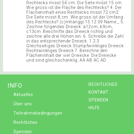
Rechtecks misst 56 cm. Die Seite misst 15 cm.
Wie gross ist die Fläche des Rechtecks? 4. Der
Flächeninhalt eines Rechtecks misst 72 cm2.
Die Seite misst 8 cm. Wie gross ist der Umfang
des Rechtecks? (c)mhänggi 15.12.09 Name:_ 5.
Zeichne folgendes Dreieck: a12cm, b9cm,
c13cm. Beschrifte das Dreieck richtig und
zeichne alle drei Höhen ein. 6. Schreibe die Zahl
in das entsprechende Dreieck. 1 2 3
Gleichseitiges Dreieck Stumpfwinkliges Dreieck
Rechtwinkliges Dreieck 7. Berechne den
Flächeninhalt der vier Dreiecke. Die Dreiecke
und sind gleichschenklig. AA AB AC AD
INFO
RECHTLICHES
KONTAKT
Aktuelles
SPENDEN
Über uns
HILFE
Teilnahmebedingungen
Rechtliches
Spenden