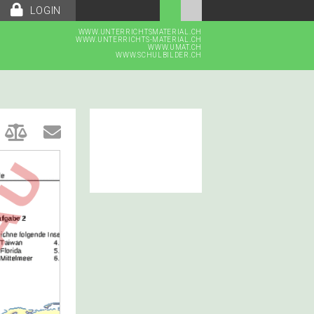
LOGIN
WWW.UNTERRICHTSMATERIAL.CH
WWW.UNTERRICHTS-MATERIAL.CH
WWW.UMAT.CH
WWW.SCHULBILDER.CH