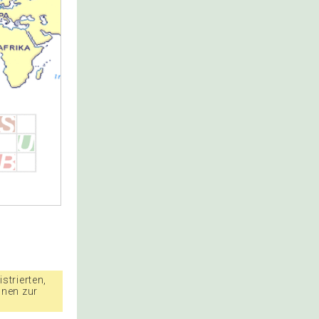
strierten,
nnen zur