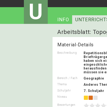
U
INFO
UNTERRICHT
Arbeitsblatt: Topo
Material-Details
Beschreibung
Repetitionsbl
Briefträgerge
haben sich ei
eingeschliche
herausfinde
müssen sie e
Bereich / Fach
Geographie
Thema
Anderes The
Schuljahr
7. Schuljahr
Niveau
Bewertungen