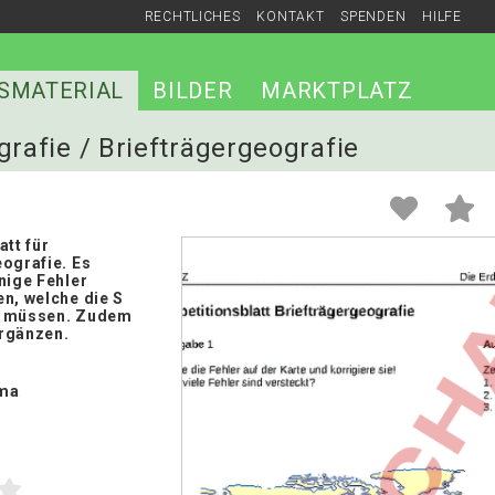
RECHTLICHES
KONTAKT
SPENDEN
HILFE
SMATERIAL
BILDER
MARKTPLATZ
grafie / Briefträgergeografie
att für
ografie. Es
nige Fehler
n, welche die S
n müssen. Zudem
rgänzen.
ma