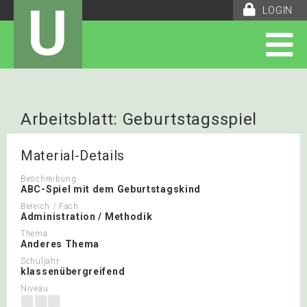
U
LOGIN
Arbeitsblatt: Geburtstagsspiel
Material-Details
Beschreibung
ABC-Spiel mit dem Geburtstagskind
Bereich / Fach
Administration / Methodik
Thema
Anderes Thema
Schuljahr
klassenübergreifend
Niveau