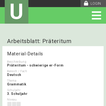
U
LOGIN
Arbeitsblatt: Präteritum
Material-Details
Beschreibung
Präteritum - schwierige er-Form
Bereich / Fach
Deutsch
Thema
Grammatik
Schuljahr
3. Schuljahr
Niveau