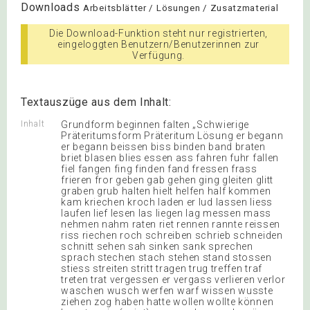
Downloads
Arbeitsblätter / Lösungen / Zusatzmaterial
Die Download-Funktion steht nur registrierten,
eingeloggten Benutzern/Benutzerinnen zur
Verfügung.
Textauszüge aus dem Inhalt:
Inhalt
Grundform beginnen falten „Schwierige
Präteritumsform Präteritum Lösung er begann
er begann beissen biss binden band braten
briet blasen blies essen ass fahren fuhr fallen
fiel fangen fing finden fand fressen frass
frieren fror geben gab gehen ging gleiten glitt
graben grub halten hielt helfen half kommen
kam kriechen kroch laden er lud lassen liess
laufen lief lesen las liegen lag messen mass
nehmen nahm raten riet rennen rannte reissen
riss riechen roch schreiben schrieb schneiden
schnitt sehen sah sinken sank sprechen
sprach stechen stach stehen stand stossen
stiess streiten stritt tragen trug treffen traf
treten trat vergessen er vergass verlieren verlor
waschen wusch werfen warf wissen wusste
ziehen zog haben hatte wollen wollte können