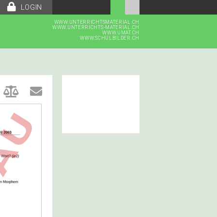
LOGIN
WWW.UNTERRICHTSMATERIAL.CH
WWW.UNTERRICHTS-MATERIAL.CH
WWW.UMAT.CH
WWW.SCHULBILDER.CH