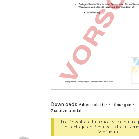
Downloads
Arbeitsblätter / Lösungen /
Zusatzmaterial
Die Download-Funktion steht nur regi
eingeloggten Benutzern/Benutzeri
Verfügung.