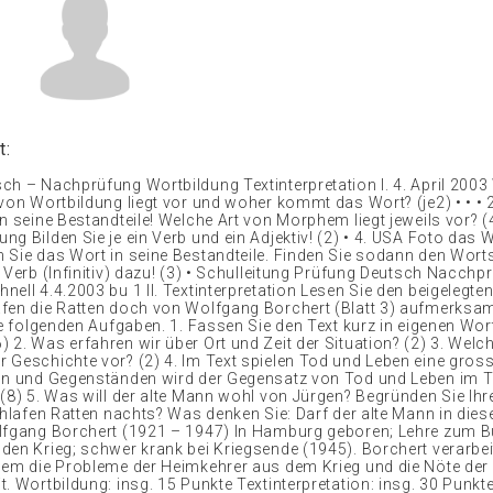
t:
ch – Nachprüfung Wortbildung Textinterpretation I. 4. April 2003
 von Wortbildung liegt vor und woher kommt das Wort? (je2) • • • 
n seine Bestandteile! Welche Art von Morphem liegt jeweils vor? (4
ng Bilden Sie je ein Verb und ein Adjektiv! (2) • 4. USA Foto das 
 Sie das Wort in seine Bestandteile. Finden Sie sodann den Wo
 Verb (Infinitiv) dazu! (3) • Schulleitung Prüfung Deutsch Nacchp
ell 4.4.2003 bu 1 II. Textinterpretation Lesen Sie den beigelegten
fen die Ratten doch von Wolfgang Borchert (Blatt 3) aufmerksa
ie folgenden Aufgaben. 1. Fassen Sie den Text kurz in eigenen Wor
 2. Was erfahren wir über Ort und Zeit der Situation? (2) 3. Wel
 Geschichte vor? (2) 4. Im Text spielen Tod und Leben eine grosse
ln und Gegenständen wird der Gegensatz von Tod und Leben im T
 (8) 5. Was will der alte Mann wohl von Jürgen? Begründen Sie Ih
chlafen Ratten nachts? Was denken Sie: Darf der alte Mann in dies
lfgang Borchert (1921 – 1947) In Hamburg geboren; Lehre zum B
den Krieg; schwer krank bei Kriegsende (1945). Borchert verarbeit
lem die Probleme der Heimkehrer aus dem Krieg und die Nöte der
 Wortbildung: insg. 15 Punkte Textinterpretation: insg. 30 Punkte ---