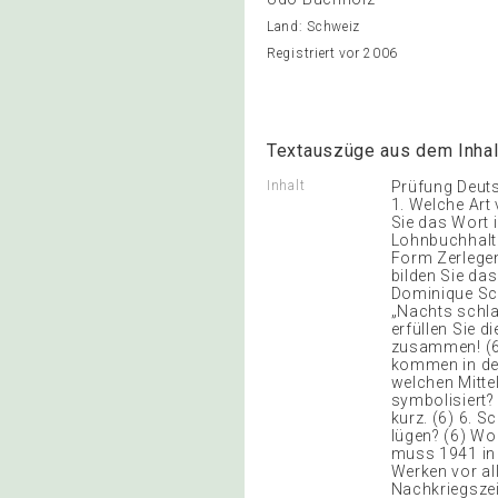
Land: Schweiz
Registriert vor 2006
Textauszüge aus dem Inhal
Inhalt
Prüfung Deuts
1. Welche Art
Sie das Wort i
Lohnbuchhaltu
Form Zerlegen
bilden Sie das
Dominique Schn
„Nachts schla
erfüllen Sie d
zusammen! (6)
kommen in der
welchen Mitte
symbolisiert?
kurz. (6) 6. S
lügen? (6) Wo
muss 1941 in 
Werken vor al
Nachkriegszeit.