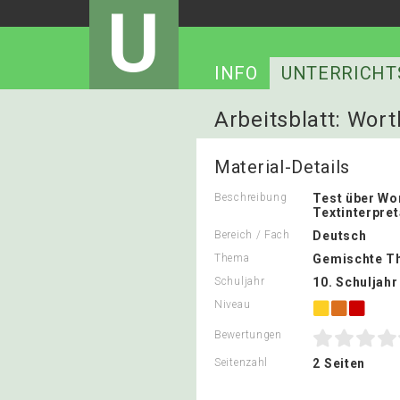
U
INFO
UNTERRICHT
Arbeitsblatt: Wort
Material-Details
Beschreibung
Test über Wo
Textinterpret
Bereich / Fach
Deutsch
Thema
Gemischte T
Schuljahr
10. Schuljahr
Niveau
Bewertungen
Seitenzahl
2 Seiten