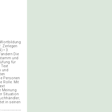
 Wortbildung
2. Zerlegen
) • 3.
Wandern Die
rtstamm und
rüfung für
 Text
m und
ten
che Personen
 Rolle. Mit
ext
re Meinung
er Situation
uchhändler;
et in seinen
--------------