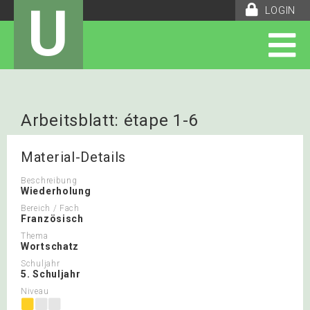
U
LOGIN
Arbeitsblatt: étape 1-6
Material-Details
Beschreibung
Wiederholung
Bereich / Fach
Französisch
Thema
Wortschatz
Schuljahr
5. Schuljahr
Niveau