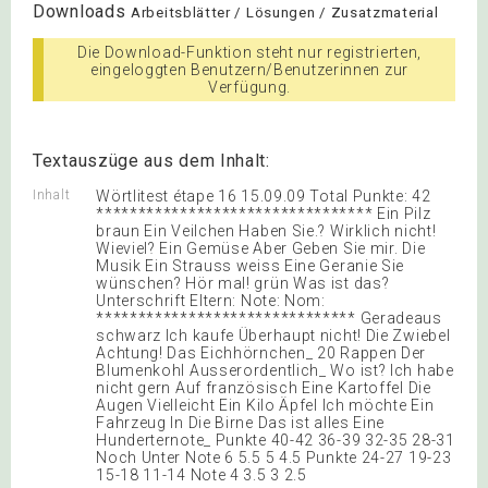
Downloads
Arbeitsblätter / Lösungen / Zusatzmaterial
Die Download-Funktion steht nur registrierten,
eingeloggten Benutzern/Benutzerinnen zur
Verfügung.
Textauszüge aus dem Inhalt:
Inhalt
Wörtlitest étape 16 15.09.09 Total Punkte: 42
********************************* Ein Pilz
braun Ein Veilchen Haben Sie.? Wirklich nicht!
Wieviel? Ein Gemüse Aber Geben Sie mir. Die
Musik Ein Strauss weiss Eine Geranie Sie
wünschen? Hör mal! grün Was ist das?
Unterschrift Eltern: Note: Nom:
******************************* Geradeaus
schwarz Ich kaufe Überhaupt nicht! Die Zwiebel
Achtung! Das Eichhörnchen_ 20 Rappen Der
Blumenkohl Ausserordentlich_ Wo ist? Ich habe
nicht gern Auf französisch Eine Kartoffel Die
Augen Vielleicht Ein Kilo Äpfel Ich möchte Ein
Fahrzeug In Die Birne Das ist alles Eine
Hunderternote_ Punkte 40-42 36-39 32-35 28-31
Noch Unter Note 6 5.5 5 4.5 Punkte 24-27 19-23
15-18 11-14 Note 4 3.5 3 2.5