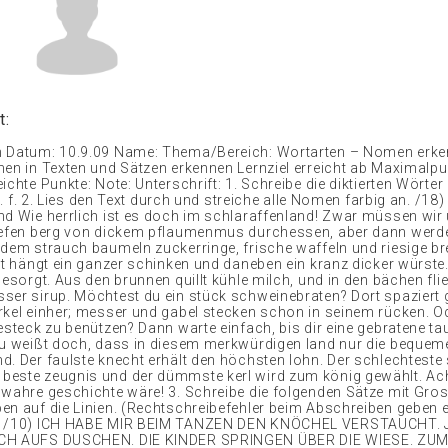
t:
h Datum: 10.9.09 Name: Thema/Bereich: Wortarten – Nomen erk
men in Texten und Sätzen erkennen Lernziel erreicht ab Maximalpu
ichte Punkte: Note: Unterschrift: 1. Schreibe die diktierten Wörter 
. e. f. 2. Lies den Text durch und streiche alle Nomen farbig an. /18)
nd Wie herrlich ist es doch im schlaraffenland! Zwar müssen wir
iefen berg von dickem pflaumenmus durchessen, aber dann werde
edem strauch baumeln zuckerringe, frische waffeln und riesige br
ort hängt ein ganzer schinken und daneben ein kranz dicker würste
gesorgt. Aus den brunnen quillt kühle milch, und in den bächen fli
ser sirup. Möchtest du ein stück schweinebraten? Dort spaziert g
rkel einher; messer und gabel stecken schon in seinem rücken. Od
esteck zu benützen? Dann warte einfach, bis dir eine gebratene ta
Du weißt doch, dass in diesem merkwürdigen land nur die bequeme
d. Der faulste knecht erhält den höchsten lohn. Der schlechteste
beste zeugnis und der dümmste kerl wird zum könig gewählt. Ac
 wahre geschichte wäre! 3. Schreibe die folgenden Sätze mit Gro
en auf die Linien. (Rechtschreibefehler beim Abschreiben geben 
!) /10) ICH HABE MIR BEIM TANZEN DEN KNÖCHEL VERSTAUCHT.
CH AUFS DUSCHEN. DIE KINDER SPRINGEN ÜBER DIE WIESE. ZUM