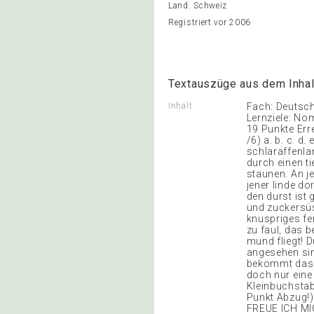
Land: Schweiz
Registriert vor 2006
Textauszüge aus dem Inhal
Inhalt
Fach: Deutsc
Lernziele: No
19 Punkte Erre
/6) a. b. c. d
schlaraffenla
durch einen t
staunen. An j
jener linde d
den durst ist 
und zuckersüs
knuspriges fe
zu faul, das b
mund fliegt! 
angesehen sin
bekommt das 
doch nur eine
Kleinbuchstab
Punkt Abzug
FREUE ICH MI