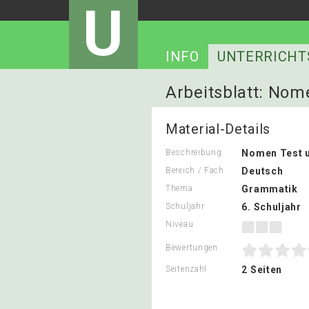
U
INFO
UNTERRICHT
Arbeitsblatt: Nom
Material-Details
Beschreibung
Nomen Test u
Bereich / Fach
Deutsch
Thema
Grammatik
Schuljahr
6. Schuljahr
Niveau
Bewertungen
Seitenzahl
2 Seiten