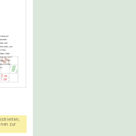
strierten,
nnen zur