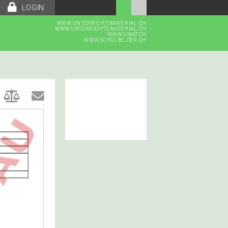
LOGIN
WWW.UNTERRICHTSMATERIAL.CH
WWW.UNTERRICHTS-MATERIAL.CH
WWW.UMAT.CH
WWW.SCHULBILDER.CH