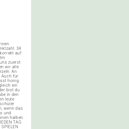
ennen
nktzahl: 34
korrekt auf.
 Im
 uns zuerst
n wir alle
ezeln. An
. Auch für
esst honig
leich ein
er bist du
ube in den
n leute
 schüler
h, wenn das
ss und
einen halben
 JEDEN TAG
 SPIELEN