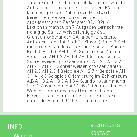
Taschenrechner ablesen. Ich kann angewandte
Aufgaben mit grossen Zahlen lösen. EA: Ich
kann bei grossen Zahlen den Mittelwert
berechnen. Persönliches Lernziel:
Arbeitsverhalten Zeitfenster: 09/10Pü 4
Lektionen mathbu.ch 7 Aufgaben Lernschritte
richtig gelöst: teilweise richtig gelöst:
Grundanforderungen GA falsch: Erweiterte
Anforderungen EA Buch 1 (Klasse) Buch 3 Sich
mit grossen Zahlen auseinandersetzen Buch 4
Buch 5 Buch 6 AH 1.1 A, Sich grosse Zahlen
vorstellen AH 1.2 AH 1.4 AH 1.5 Theorie-Input
Schreibweisen grosser Zahlen AH 2.1 AH 2.2
AH 2.3 AH 2.4 Schreibweisen grosser Zahlen
AH 2.5 AH 2.6 4 Beispiele AH 2.7 4 Beispiele AH
3.1 A, je 3 Beispiele Orientierung im Zahlenraum
A,B AH 3.2 AH 3.3 AH 3.4 Standortbestimmung
STo 1 Zusatzübung AB 1 09/10Pü mathbu.ch 7
Was ich noch sagen wollte (Tops, Flops,
Erkenntnisse, Stimmungen etc.): Eingesehen
durch die Eltern: 09/10Pü mathbu.ch 7
INFO
RECHTLICHES
KONTAKT
Aktuelles