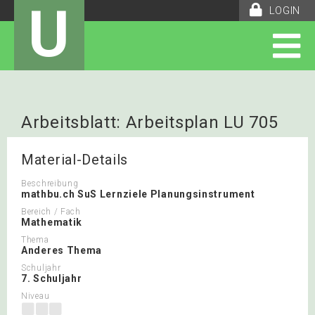
U
LOGIN
Arbeitsblatt: Arbeitsplan LU 705
Material-Details
Beschreibung
mathbu.ch SuS Lernziele Planungsinstrument
Bereich / Fach
Mathematik
Thema
Anderes Thema
Schuljahr
7. Schuljahr
Niveau