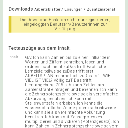
Downloads
Arbeitsblätter / Lösungen / Zusatzmaterial
Die Download-Funktion steht nur registrierten,
eingeloggten Benutzern/Benutzerinnen zur
Verfügung.
Textauszüge aus dem Inhalt:
Inhalt
GA: Ich kann Zahlen bis zu einer Trilliarde in
Worten und Ziffern schreiben, lesen und
ordnen. noch nicht zuDas trifft Fachliche
Lernziele: teilweise zuDas trifft erst
ARBEITSPLAN mehrheitlich zuDas trifft WIE
VIEL IST VIEL? völlig zuT Das trifft
Lernumgebung 705: Ich kann Zahlen am
Zahlenstrahl eintragen und benennen. Ich kann
die Zehnerpotenzschreibweise als vereinfachte
Abkürzung benutzen. Ich kann mit
Stellenwerttafeln arbeiten. Ich kenne die
wissenschaftliche Zehnerpotenzschreibweise
und kann sie als vereinfachte Abkürzung
benutzen. Ich kann mit Zehnerpotenzen
multiplizieren und dividieren (Potenzgesetz). Ich
kann Zahlen in Zehnerpotenzschreibweise vom