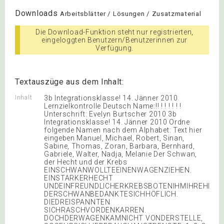
Downloads
Arbeitsblätter / Lösungen / Zusatzmaterial
Die Download-Funktion steht nur registrierten,
eingeloggten Benutzern/Benutzerinnen zur
Verfügung.
Textauszüge aus dem Inhalt:
Inhalt
3b Integrationsklasse! 14. Jänner 2010
Lernzielkontrolle Deutsch Name:!! ! ! ! ! ! !
Unterschrift: Evelyn Burtscher 2010 3b
Integrationsklasse! 14. Jänner 2010 Ordne
folgende Namen nach dem Alphabet: Text hier
eingeben Manuel, Michael, Robert, Sinan,
Sabine, Thomas, Zoran, Barbara, Bernhard,
Gabriele, Walter, Nadja, Melanie Der Schwan,
der Hecht und der Krebs
EINSCHWANWOLLTEEINENWAGENZIEHEN.
EINSTARKERHECHT
UNDEINFREUNDLICHERKREBSBOTENIHMIHREHILFE
DERSCHWANBEDANKTESICHHÖFLICH.
DIEDREISPANNTEN
SICHRASCHVORDENKARREN.
DOCHDERWAGENKAMNICHT VONDERSTELLE,