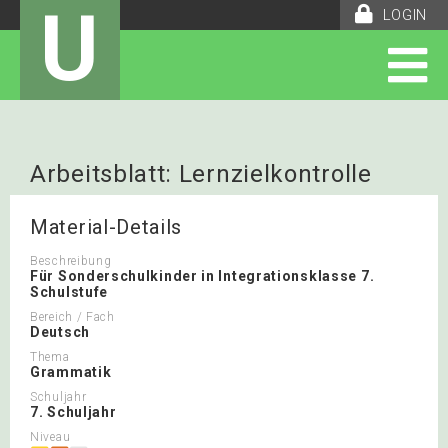
U
LOGIN
Arbeitsblatt: Lernzielkontrolle
Material-Details
Beschreibung
Für Sonderschulkinder in Integrationsklasse 7.
Schulstufe
Bereich / Fach
Deutsch
Thema
Grammatik
Schuljahr
7. Schuljahr
Niveau