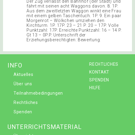
Der Zug verlässt den Bahnhof (der Stadt) und
fährt mit seinen acht Waggons davon. 8. 1P.
Aus dem zweitletzten Waggon winkt eine Frau
mit einem gelben Taschentuch. 1P. 9. Ein paar
Morgenrot – Wölkchen umziehen den
Kirchturm. 1P. 17P. 23 – 21 P. 20 – 17P. Volle
Punktzahl: 17P. Erreichte Punktzahl: 16 – 14 P.
Gt 13 – 0P.P. Unterschrift der
Erziehungsberechtigten: Bewertung:
INFO
RECHTLICHES
KONTAKT
Aktuelles
SPENDEN
Über uns
HILFE
Teilnahmebedingungen
Rechtliches
Spenden
UNTERRICHTSMATERIAL