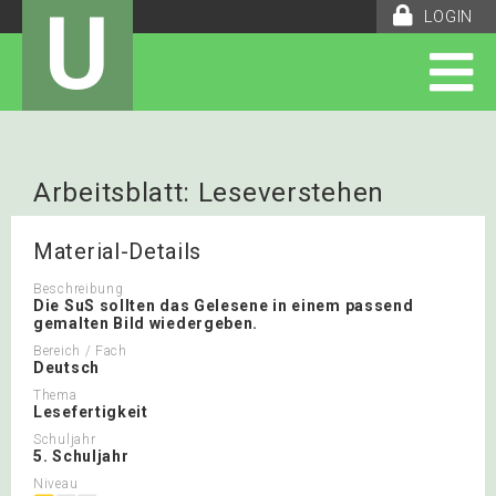
U
LOGIN
Arbeitsblatt: Leseverstehen
Material-Details
Beschreibung
Die SuS sollten das Gelesene in einem passend
gemalten Bild wiedergeben.
Bereich / Fach
Deutsch
Thema
Lesefertigkeit
Schuljahr
5. Schuljahr
Niveau