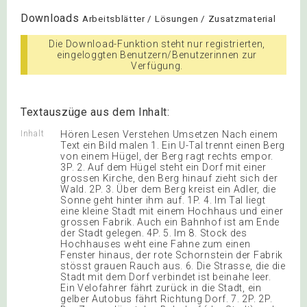
Downloads
Arbeitsblätter / Lösungen / Zusatzmaterial
Die Download-Funktion steht nur registrierten,
eingeloggten Benutzern/Benutzerinnen zur
Verfügung.
Textauszüge aus dem Inhalt:
Inhalt
Hören Lesen Verstehen Umsetzen Nach einem
Text ein Bild malen 1. Ein U-Tal trennt einen Berg
von einem Hügel, der Berg ragt rechts empor.
3P. 2. Auf dem Hügel steht ein Dorf mit einer
grossen Kirche, den Berg hinauf zieht sich der
Wald. 2P. 3. Über dem Berg kreist ein Adler, die
Sonne geht hinter ihm auf. 1P. 4. Im Tal liegt
eine kleine Stadt mit einem Hochhaus und einer
grossen Fabrik. Auch ein Bahnhof ist am Ende
der Stadt gelegen. 4P. 5. Im 8. Stock des
Hochhauses weht eine Fahne zum einen
Fenster hinaus, der rote Schornstein der Fabrik
stösst grauen Rauch aus. 6. Die Strasse, die die
Stadt mit dem Dorf verbindet ist beinahe leer.
Ein Velofahrer fährt zurück in die Stadt, ein
gelber Autobus fährt Richtung Dorf. 7. 2P. 2P.