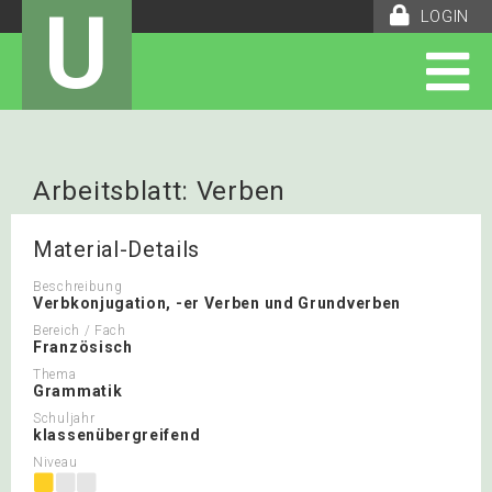
U
LOGIN
Arbeitsblatt: Verben
Material-Details
Beschreibung
Verbkonjugation, -er Verben und Grundverben
Bereich / Fach
Französisch
Thema
Grammatik
Schuljahr
klassenübergreifend
Niveau