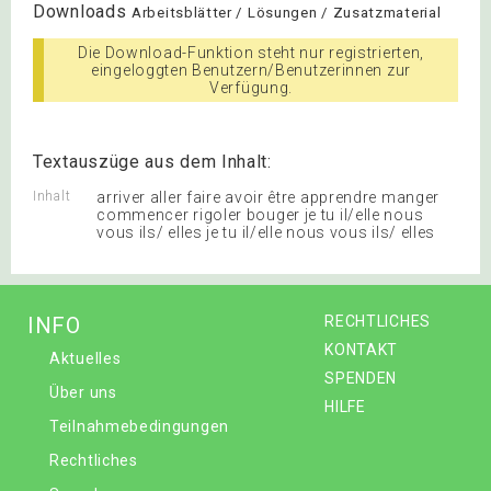
Downloads
Arbeitsblätter / Lösungen / Zusatzmaterial
Die Download-Funktion steht nur registrierten,
eingeloggten Benutzern/Benutzerinnen zur
Verfügung.
Textauszüge aus dem Inhalt:
Inhalt
arriver aller faire avoir être apprendre manger
commencer rigoler bouger je tu il/elle nous
vous ils/ elles je tu il/elle nous vous ils/ elles
INFO
RECHTLICHES
KONTAKT
Aktuelles
SPENDEN
Über uns
HILFE
Teilnahmebedingungen
Rechtliches