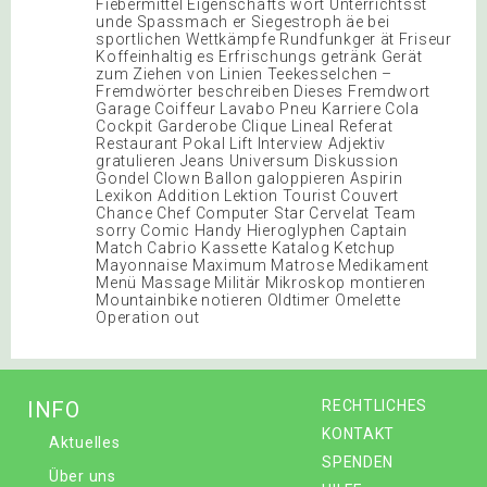
Fiebermittel Eigenschafts wort Unterrichtsst
unde Spassmach er Siegestroph äe bei
sportlichen Wettkämpfe Rundfunkger ät Friseur
Koffeinhaltig es Erfrischungs getränk Gerät
zum Ziehen von Linien Teekesselchen –
Fremdwörter beschreiben Dieses Fremdwort
Garage Coiffeur Lavabo Pneu Karriere Cola
Cockpit Garderobe Clique Lineal Referat
Restaurant Pokal Lift Interview Adjektiv
gratulieren Jeans Universum Diskussion
Gondel Clown Ballon galoppieren Aspirin
Lexikon Addition Lektion Tourist Couvert
Chance Chef Computer Star Cervelat Team
sorry Comic Handy Hieroglyphen Captain
Match Cabrio Kassette Katalog Ketchup
Mayonnaise Maximum Matrose Medikament
Menü Massage Militär Mikroskop montieren
Mountainbike notieren Oldtimer Omelette
Operation out
INFO
RECHTLICHES
KONTAKT
Aktuelles
SPENDEN
Über uns