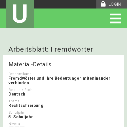
U
LOGIN
Arbeitsblatt: Fremdwörter
Material-Details
Beschreibung
Fremdwörter und ihre Bedeutungen miteninander
verbinden.
Bereich / Fach
Deutsch
Thema
Rechtschreibung
Schuljahr
5. Schuljahr
Niveau