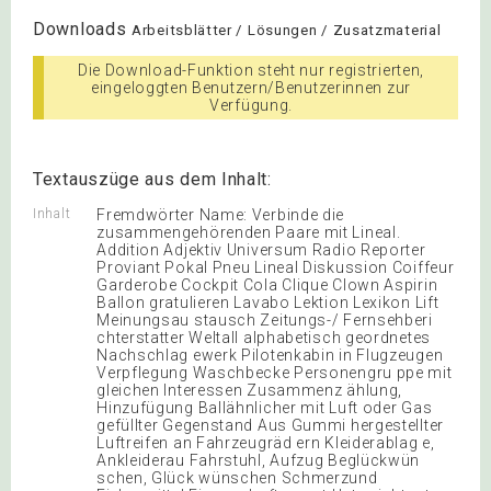
Downloads
Arbeitsblätter / Lösungen / Zusatzmaterial
Die Download-Funktion steht nur registrierten,
eingeloggten Benutzern/Benutzerinnen zur
Verfügung.
Textauszüge aus dem Inhalt:
Inhalt
Fremdwörter Name: Verbinde die
zusammengehörenden Paare mit Lineal.
Addition Adjektiv Universum Radio Reporter
Proviant Pokal Pneu Lineal Diskussion Coiffeur
Garderobe Cockpit Cola Clique Clown Aspirin
Ballon gratulieren Lavabo Lektion Lexikon Lift
Meinungsau stausch Zeitungs-/ Fernsehberi
chterstatter Weltall alphabetisch geordnetes
Nachschlag ewerk Pilotenkabin in Flugzeugen
Verpflegung Waschbecke Personengru ppe mit
gleichen Interessen Zusammenz ählung,
Hinzufügung Ballähnlicher mit Luft oder Gas
gefüllter Gegenstand Aus Gummi hergestellter
Luftreifen an Fahrzeugräd ern Kleiderablag e,
Ankleiderau Fahrstuhl, Aufzug Beglückwün
schen, Glück wünschen Schmerzund