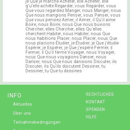
je Que je marche Acheter, elle Acheter, elle
q‘u‘elle achète Regarder, vous Regarder, vous
Que vous regardiez Manger, nous Manger, nous
Que nous mangions Penser, vous Penser, vous
Que vous pensiez Aimer, il Aimer, il Qu‘il aime
Boire, nous Boire, nous Que nous buvions
Chercher, elles Chercher, elles Qu‘elles
cherchent Habiter, nous Habiter, nous Que
nous habitions Placer, nous Placer, nous Que
nous placions Étudier, je Étudier, je Que j‘étudie
Espérer, je Espérer, je Que j‘espère Fermer, il
Fermer, il Qu‘il ferme Voyager, nous Voyager,
nous Que nous voyagions Danser, nous
Danser, nous Que nous dansions Discuter, ils
Discuter, ils Qu‘ils discutent Dessiner, tu
Dessiner, tu Que tu dessines
INFO
RECHTLICHES
KONTAKT
Aktuelles
SPENDEN
Über uns
HILFE
Teilnahmebedingungen