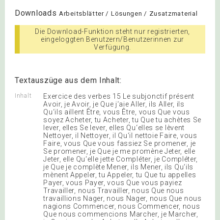
Downloads
Arbeitsblätter / Lösungen / Zusatzmaterial
Die Download-Funktion steht nur registrierten,
eingeloggten Benutzern/Benutzerinnen zur
Verfügung.
Textauszüge aus dem Inhalt:
Inhalt
Exercice des verbes 15 Le subjonctif présent
Avoir, je Avoir, je Que j‘aie Aller, ils Aller, ils
Qu‘ils aillent Être, vous Être, vous Que vous
soyez Acheter, tu Acheter, tu Que tu achètes Se
lever, elles Se lever, elles Qu‘elles se lèvent
Nettoyer, il Nettoyer, il Qu‘il nettoie Faire, vous
Faire, vous Que vous fassiez Se promener, je
Se promener, je Que je me promène Jeter, elle
Jeter, elle Qu‘elle jette Compléter, je Compléter,
je Que je complète Mener, ils Mener, ils Qu‘ils
mènent Appeler, tu Appeler, tu Que tu appelles
Payer, vous Payer, vous Que vous payiez
Travailler, nous Travailler, nous Que nous
travaillions Nager, nous Nager, nous Que nous
nagions Commencer, nous Commencer, nous
Que nous commencions Marcher, je Marcher,