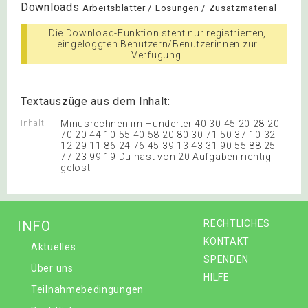
Downloads
Arbeitsblätter / Lösungen / Zusatzmaterial
Die Download-Funktion steht nur registrierten,
eingeloggten Benutzern/Benutzerinnen zur
Verfügung.
Textauszüge aus dem Inhalt:
Inhalt
Minusrechnen im Hunderter 40 30 45 20 28 20
70 20 44 10 55 40 58 20 80 30 71 50 37 10 32
12 29 11 86 24 76 45 39 13 43 31 90 55 88 25
77 23 99 19 Du hast von 20 Aufgaben richtig
gelöst
INFO
RECHTLICHES
KONTAKT
Aktuelles
SPENDEN
Über uns
HILFE
Teilnahmebedingungen