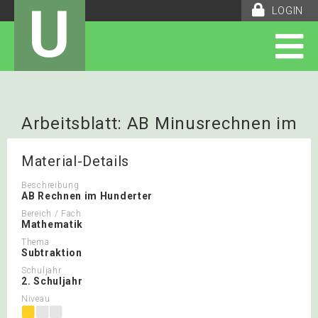
U
LOGIN
Arbeitsblatt: AB Minusrechnen im
Hunderter
Material-Details
Beschreibung
AB Rechnen im Hunderter
Bereich / Fach
Mathematik
Thema
Subtraktion
Schuljahr
2. Schuljahr
Niveau